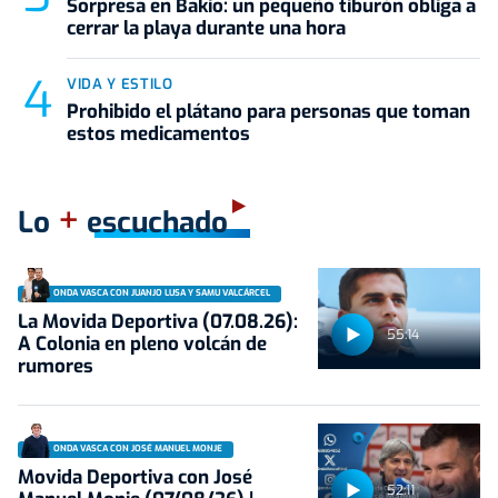
Sorpresa en Bakio: un pequeño tiburón obliga a
cerrar la playa durante una hora
VIDA Y ESTILO
Prohibido el plátano para personas que toman
estos medicamentos
+
Lo
escuchado
ONDA VASCA CON JUANJO LUSA Y SAMU VALCÁRCEL
La Movida Deportiva (07.08.26):
55:14
A Colonia en pleno volcán de
rumores
ONDA VASCA CON JOSÉ MANUEL MONJE
Movida Deportiva con José
52:11