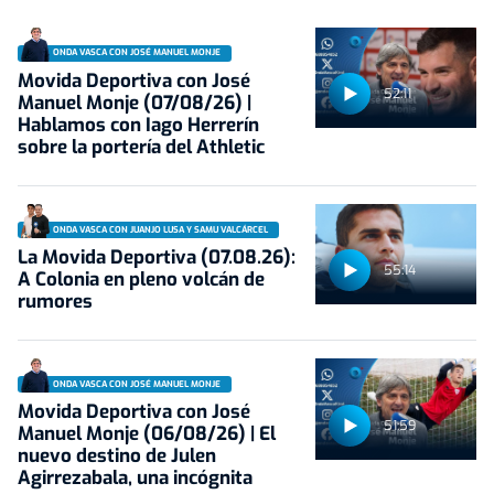
ONDA VASCA CON JOSÉ MANUEL MONJE
Movida Deportiva con José
52:11
Manuel Monje (07/08/26) |
Hablamos con Iago Herrerín
sobre la portería del Athletic
ONDA VASCA CON JUANJO LUSA Y SAMU VALCÁRCEL
La Movida Deportiva (07.08.26):
55:14
A Colonia en pleno volcán de
rumores
ONDA VASCA CON JOSÉ MANUEL MONJE
Movida Deportiva con José
51:59
Manuel Monje (06/08/26) | El
nuevo destino de Julen
Agirrezabala, una incógnita