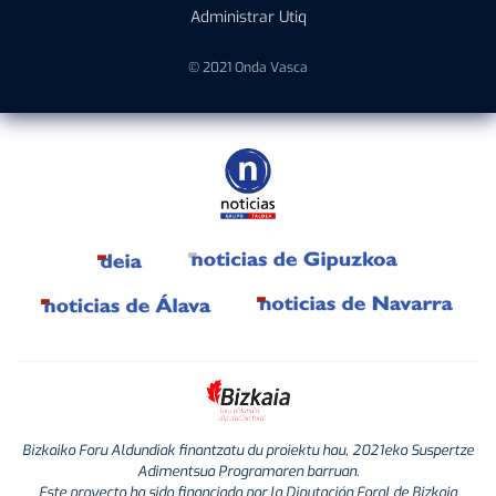
Administrar Utiq
© 2021 Onda Vasca
Bizkaiko Foru Aldundiak finantzatu du proiektu hau, 2021eko Suspertze
Adimentsua Programaren barruan.
Este proyecto ha sido financiado por la Diputación Foral de Bizkaia