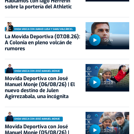
Hablamos con Iago Herrerín
sobre la portería del Athletic
ONDA VASCA CON JUANJO LUSA Y SAMU VALCÁRCEL
La Movida Deportiva (07.08.26):
55:14
A Colonia en pleno volcán de
rumores
ONDA VASCA CON JOSÉ MANUEL MONJE
Movida Deportiva con José
51:59
Manuel Monje (06/08/26) | El
nuevo destino de Julen
Agirrezabala, una incógnita
ONDA VASCA CON JOSÉ MANUEL MONJE
Movida Deportiva con José
52:42
Manuel Monje (05/08/26) |