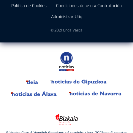
Política de Cookies
Condiciones de uso y Contratación
Administrar Utiq
© 2021 Onda Vasca
Bizkaiko Foru Aldundiak finantzatu du proiektu hau, 2021eko Suspertze