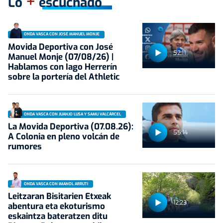
+
Lo
escuchado
ONDA VASCA CON JOSÉ MANUEL MONJE
Movida Deportiva con José
52:11
Manuel Monje (07/08/26) |
Hablamos con Iago Herrerín
sobre la portería del Athletic
ONDA VASCA CON JUANJO LUSA Y SAMU VALCÁRCEL
La Movida Deportiva (07.08.26):
55:14
A Colonia en pleno volcán de
rumores
ONDA VASCA CON IMANOL ARRUTI
Leitzaran Bisitarien Etxeak
12:23
abentura eta ekoturismo
eskaintza bateratzen ditu