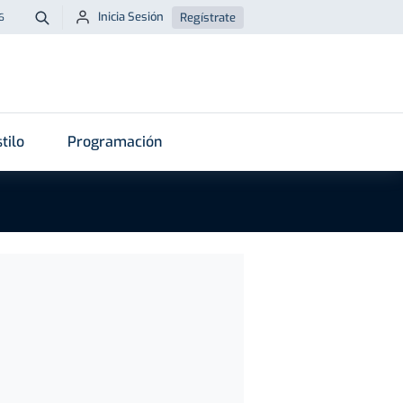
Inicia Sesión
Regístrate
6
Buscar
tilo
Programación