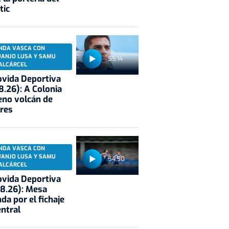
tic
NDA VASCA CON
UANJO LUSA Y SAMU
55:14
ALCÁRCEL
vida Deportiva
8.26): A Colonia
eno volcán de
res
NDA VASCA CON
UANJO LUSA Y SAMU
54:50
ALCÁRCEL
vida Deportiva
8.26): Mesa
da por el fichaje
entral