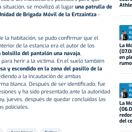
Athle
a situación, se movilizó al lugar
una patrulla de
Unidad de Brigada Móvil de la Ertzaintza
-
O
J
de la habitación, se pudo confirmar que el
V
La Mo
erior de la estancia era el autor de los
(07.0
 bolsillo del pantalón una navaja
,
en pl
para herir a la víctima. En el suelo también
rumo
sa y escondido en la zona del pasillo de la
ediendo a la incautación de ambas
rma blanca. Después de ser identificado, fue
O
J
lesiones y ha sido presentado ante la autoridad
V
oy, jueves, después de quedar concluidas las
La Mo
s policiales.
(06.0
redon
del c