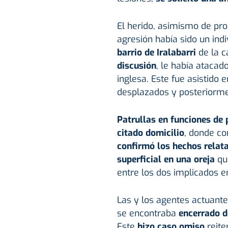
El herido, asimismo de pro
agresión había sido un ind
barrio de Iralabarri
de la ca
discusión
, le había atacad
inglesa. Este fue asistido 
desplazados y posteriormen
Patrullas en funciones de 
citado domicilio
, donde c
confirmó los hechos relata
superficial en una oreja
que
entre los dos implicados en 
Las y los agentes actuant
se encontraba
encerrado d
Este
hizo caso omiso
reite