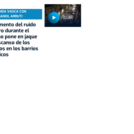
NDA VASCA CON
MANOL ARRUTI
22:36
mento del ruido
vo durante el
o pone en jaque
scanso de los
os en los barrios
icos