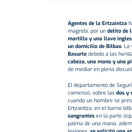
Agentes de la Ertzaintza
h
magrebí, por un
delito de 
martillo y una llave ingle
un domicilio de Bilbao
. La
Basurto
debido a las heri
cabeza, una mano y una pi
de mediar en plena discus
El departamento de Seguri
comenzó, sobre las
dos y 
cuando un hombre se pres
Ertzaintza, en el barrio bi
sangrantes
en la parte izqu
palma de una mano, además
lesiones,
se solicitó una 