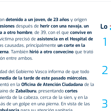
an
detenido a un joven, de 23 años
y origen
Lo
lesiones
después de
herir con una navaja, un
sa a otro hombre
, de 39, con el que
convive en
 víctima precisó de
asistencia en el Hospital de
das causadas, principalmente
un corte en la
erna
. También
hirió a otro convecino
que trató
ión entre ambos.
dad del Gobierno Vasco informa de que todo
media de la tarde de este pasado miércoles
,
entó en la
Oficina de Atención Ciudadana
de la
lbaíno de
Zabalburu
, presentando
cortes
ierda de la cabeza, cerca de la sien, y en la
 de un golpe en una pierna. En vista de las
ambulancia
para su atención sanitaria.