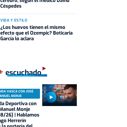
cerebro, según el médico David
Céspedes
VIDA Y ESTILO
¿Los huevos tienen el mismo
efecto que el Ozempic? Boticaria
García lo aclara
+
escuchado
NDA VASCA CON JOSÉ
ANUEL MONJE
52:11
a Deportiva con
 Manuel Monje
08/26) | Hablamos
ago Herrerín
 la portería del