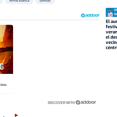
Arma blanca
Delitos
O
I
El au
festi
veran
el de
vecin
céntr
¡Cómo
DISCOVER WITH