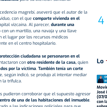
cedencia magrebí, aseveró que el autor de la
ividuo, con el que
comparte vivienda en el
pital vizcaína. Al parecer,
durante una
o con un martillo, una navaja y una llave
en el lugar por los recursos médicos
te en el centro hospitalario.
protección ciudadana se personaron en el
Lo
ontactaron con
otro residente de la casa,
quien
dos por la víctima
.
También tenía un corte
, según indicó, se produjo al intentar mediar
O
la trifulca.
M
Movid
José
es pudieron corroborar que el supuesto agresor
(07/
entro de una de las habitaciones del inmueble
.
con I
rado a las indicaciones policiales para que
sobre