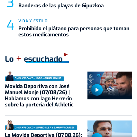
Banderas de las playas de Gipuzkoa
VIDA Y ESTILO
Prohibido el plátano para personas que toman
estos medicamentos
+
Lo
escuchado
ONDA VASCA CON JOSÉ MANUEL MONJE
Movida Deportiva con José
52:11
Manuel Monje (07/08/26) |
Hablamos con Iago Herrerín
sobre la portería del Athletic
ONDA VASCA CON JUANJO LUSA Y SAMU VALCÁRCEL
La Movida Deportiva (07.08.26):