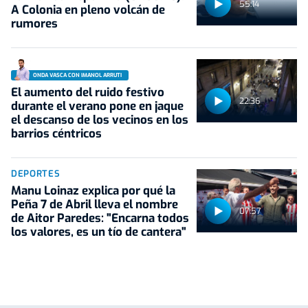
55:14
A Colonia en pleno volcán de
rumores
ONDA VASCA CON IMANOL ARRUTI
El aumento del ruido festivo
22:36
durante el verano pone en jaque
el descanso de los vecinos en los
barrios céntricos
DEPORTES
Manu Loinaz explica por qué la
Peña 7 de Abril lleva el nombre
07:57
de Aitor Paredes: "Encarna todos
los valores, es un tío de cantera"