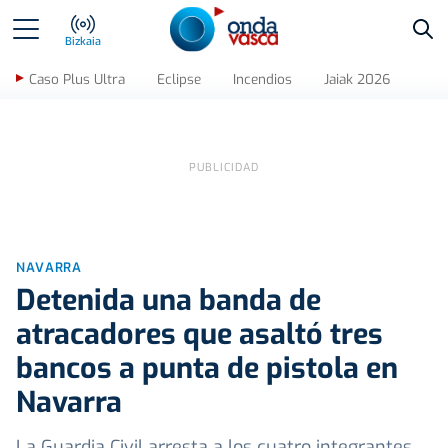
Bus
Bizkaia
Caso Plus Ultra
Eclipse
Incendios
Jaiak 2026
NAVARRA
Detenida una banda de
atracadores que asaltó tres
bancos a punta de pistola en
Navarra
La Guardia Civil arresta a los cuatro integrantes