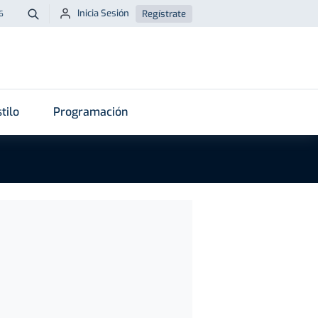
Inicia Sesión
Regístrate
6
Buscar
tilo
Programación