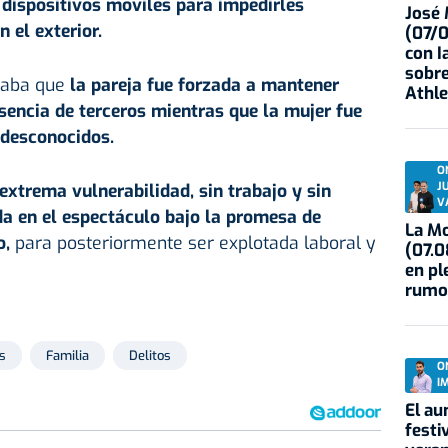
 dispositivos móviles para impedirles
José
 el exterior.
(07/
con I
sobre
laba que
la pareja fue forzada a mantener
Athle
sencia de terceros mientras que la mujer fue
desconocidos.
O
J
extrema vulnerabilidad, sin trabajo y sin
V
da en el espectáculo bajo la promesa de
La Mo
o,
para posteriormente ser explotada laboral y
(07.0
en pl
rumo
s
Familia
Delitos
O
I
El au
festi