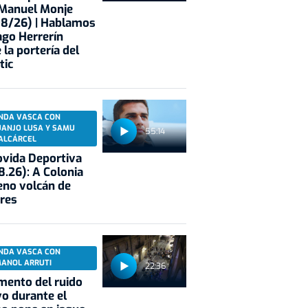
 Manuel Monje
08/26) | Hablamos
ago Herrerín
 la portería del
tic
NDA VASCA CON
UANJO LUSA Y SAMU
55:14
ALCÁRCEL
vida Deportiva
8.26): A Colonia
eno volcán de
res
NDA VASCA CON
MANOL ARRUTI
22:36
mento del ruido
vo durante el