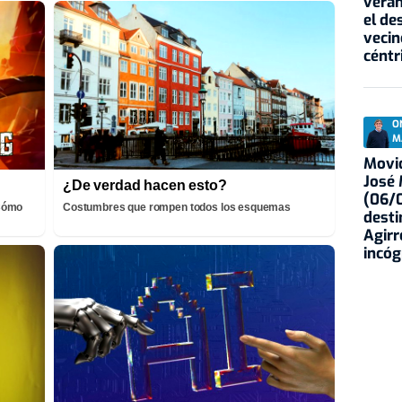
veran
el de
vecin
céntr
O
M
Movid
José
¿De verdad hacen esto?
(06/0
¡Cómo
Costumbres que rompen todos los esquemas
desti
Agirr
incóg