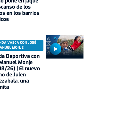
o pone en jaque
scanso de los
os en los barrios
icos
NDA VASCA CON JOSÉ
ANUEL MONJE
51:59
a Deportiva con
 Manuel Monje
8/26) | El nuevo
no de Julen
ezabala, una
nita