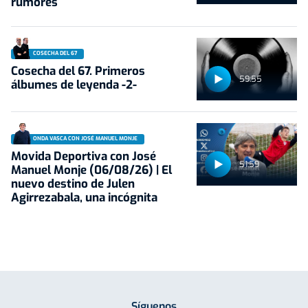
rumores
COSECHA DEL 67
Cosecha del 67. Primeros
59:55
álbumes de leyenda -2-
ONDA VASCA CON JOSÉ MANUEL MONJE
Movida Deportiva con José
51:59
Manuel Monje (06/08/26) | El
nuevo destino de Julen
Agirrezabala, una incógnita
Síguenos