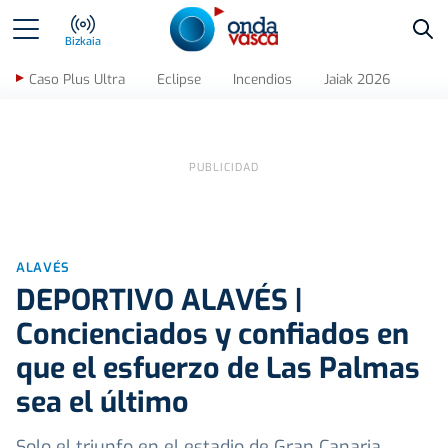
Bus
Bizkaia
Caso Plus Ultra
Eclipse
Incendios
Jaiak 2026
ALAVÉS
DEPORTIVO ALAVÉS |
Concienciados y confiados en
que el esfuerzo de Las Palmas
sea el último
Solo el triunfo en el estadio de Gran Canaria