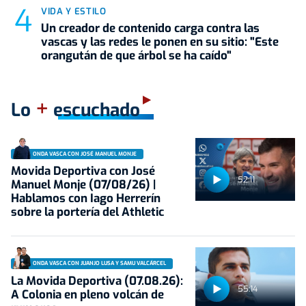
VIDA Y ESTILO
Un creador de contenido carga contra las
vascas y las redes le ponen en su sitio: "Este
orangután de que árbol se ha caído"
+
Lo
escuchado
ONDA VASCA CON JOSÉ MANUEL MONJE
Movida Deportiva con José
52:11
Manuel Monje (07/08/26) |
Hablamos con Iago Herrerín
sobre la portería del Athletic
ONDA VASCA CON JUANJO LUSA Y SAMU VALCÁRCEL
La Movida Deportiva (07.08.26):
55:14
A Colonia en pleno volcán de