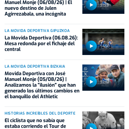
Manuel Monje (06/08/26) | El
51:59
nuevo destino de Julen
Agirrezabala, una incógnita
LA MOVIDA DEPORTIVA GIPUZKOA
La Movida Deportiva (06.08.26):
Mesa redonda por el fichaje del
54:50
central
LA MOVIDA DEPORTIVA BIZKAIA
Movida Deportiva con José
Manuel Monje (05/08/26) |
52:42
Analizamos la "ilusión" que han
generado los últimos cambios en
el banquillo del Athletic
HISTORIAS INCREÍBLES DEL DEPORTE
El ciclista que no sabía que
estaba corriendo el Tour de
11:12