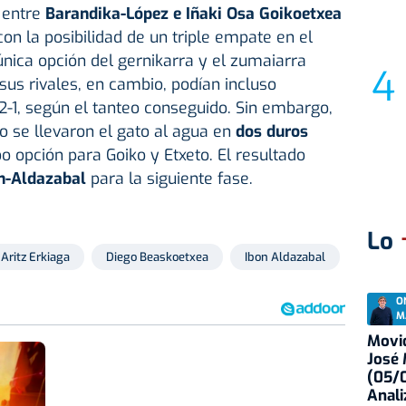
 entre
Barandika-López e Iñaki Osa Goikoetxea
con la posibilidad de un triple empate en el
única opción del gernikarra y el zumaiarra
sus rivales, en cambio, podían incluso
 2-1, según el tanteo conseguido. Sin embargo,
o se llevaron el gato al agua en
dos duros
o opción para Goiko y Etxeto. El resultado
n-Aldazabal
para la siguiente fase.
Lo
Aritz Erkiaga
Diego Beaskoetxea
Ibon Aldazabal
Imanol 
O
M
Movid
José
(05/0
Anali