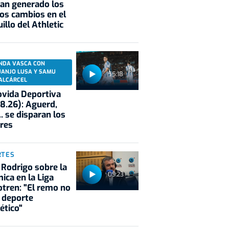
an generado los
os cambios en el
illo del Athletic
NDA VASCA CON
UANJO LUSA Y SAMU
55:18
ALCÁRCEL
vida Deportiva
8.26): Aguerd,
.. se disparan los
res
RTES
 Rodrigo sobre la
09:23
ica en la Liga
tren: "El remo no
 deporte
ético"