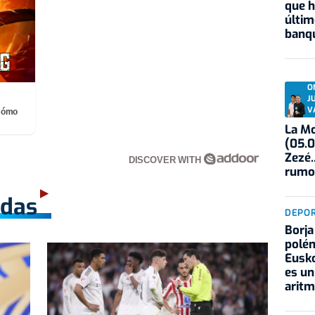
que h
últim
banqu
O
J
V
¡Cómo
La Mo
(05.0
Zezé.
DISCOVER WITH
rumo
adas
DEPO
Borja
polém
Eusko
es un
aritm