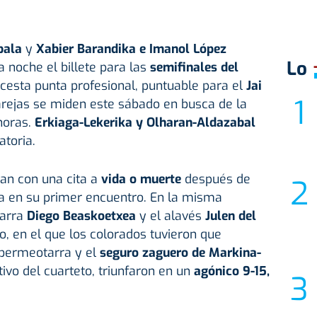
bala
y
Xabier Barandika e Imanol López
Lo
 noche el billete para las
semifinales del
cesta punta profesional, puntuable para el
Jai
rejas se miden este sábado en busca de la
 horas.
Erkiaga-Lekerika y Olharan-Aldazabal
atoria.
ban con una cita a
vida o muerte
después de
a en su primer encuentro. En la misma
karra
Diego Beaskoetxea
y el alavés
Julen del
to, en el que los colorados tuvieron que
 bermeotarra y el
seguro zaguero de Markina-
tivo del cuarteto, triunfaron en un
agónico 9-15,