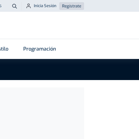
Inicia Sesión
Regístrate
6
Buscar
tilo
Programación