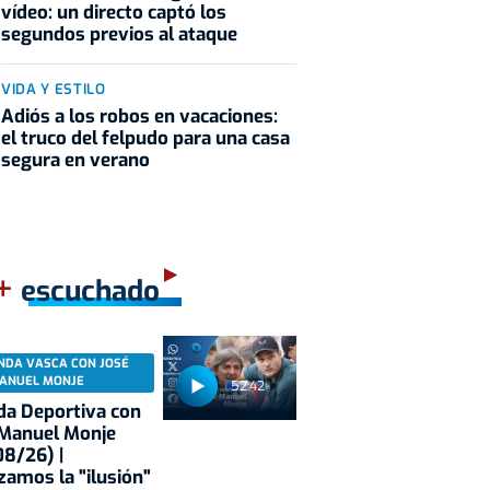
vídeo: un directo captó los
segundos previos al ataque
VIDA Y ESTILO
Adiós a los robos en vacaciones:
el truco del felpudo para una casa
segura en verano
+
escuchado
López
Iñaki Osa Goikoetxea
Jai Alai World Tour
Julen del R
NDA VASCA CON JOSÉ
ANUEL MONJE
52:42
a Deportiva con
 Manuel Monje
8/26) |
zamos la "ilusión"