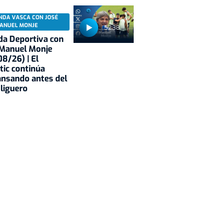
NDA VASCA CON JOSÉ
ANUEL MONJE
52:38
a Deportiva con
 Manuel Monje
8/26) | El
tic continúa
nsando antes del
 liguero