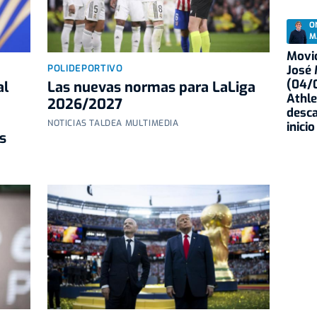
O
M
Movid
POLIDEPORTIVO
José
(04/0
al
Las nuevas normas para LaLiga
Athle
2026/2027
desca
NOTICIAS TALDEA MULTIMEDIA
inicio
s