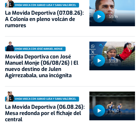
ONDA VASCA CON JUANJO LUSA Y SAMU VALCÁRCEL
La Movida Deportiva (07.08.26):
55:14
A Colonia en pleno volcán de
rumores
ONDA VASCA CON JOSÉ MANUEL MONJE
Movida Deportiva con José
51:59
Manuel Monje (06/08/26) | El
nuevo destino de Julen
Agirrezabala, una incógnita
ONDA VASCA CON JUANJO LUSA Y SAMU VALCÁRCEL
La Movida Deportiva (06.08.26):
54:50
Mesa redonda por el fichaje del
central