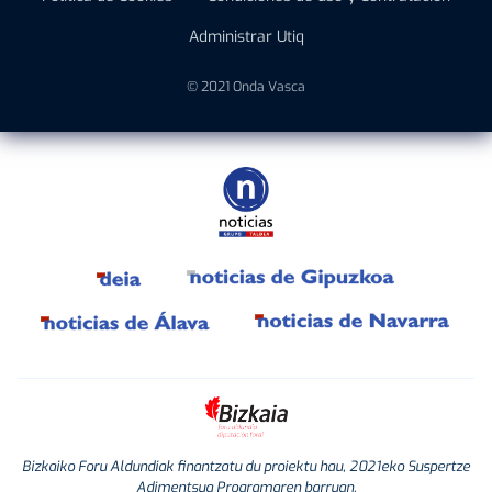
Administrar Utiq
© 2021 Onda Vasca
Bizkaiko Foru Aldundiak finantzatu du proiektu hau, 2021eko Suspertze
Adimentsua Programaren barruan.