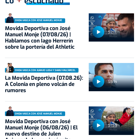
Lo
escuchado
ONDA VASCA CON JOSÉ MANUEL MONJE
Movida Deportiva con José
52:11
Manuel Monje (07/08/26) |
Hablamos con Iago Herrerín
sobre la portería del Athletic
ONDA VASCA CON JUANJO LUSA Y SAMU VALCÁRCEL
La Movida Deportiva (07.08.26):
55:14
A Colonia en pleno volcán de
rumores
ONDA VASCA CON JOSÉ MANUEL MONJE
Movida Deportiva con José
51:59
Manuel Monje (06/08/26) | El
nuevo destino de Julen