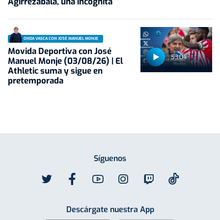
Agirrezabala, una incógnita
ONDA VASCA CON JOSÉ MANUEL MONJE
Movida Deportiva con José
53:04
Manuel Monje (03/08/26) | El
Athletic suma y sigue en
pretemporada
Síguenos
Descárgate nuestra App