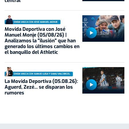
central
ONDA VASCA CON JOSÉ MANUEL MONJE
Movida Deportiva con José
52:42
Manuel Monje (05/08/26) |
Analizamos la "ilusión" que han
generado los últimos cambios en
el banquillo del Athletic
ONDA VASCA CON JUANJO LUSA Y SAMU VALCÁRCEL
La Movida Deportiva (05.08.26):
55:18
Aguerd, Zezé... se disparan los
rumores