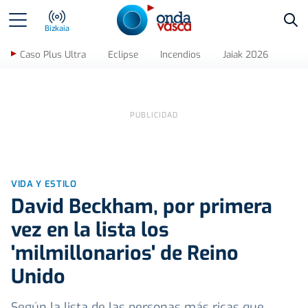
Bus
Bizkaia
Caso Plus Ultra
Eclipse
Incendios
Jaiak 2026
VIDA Y ESTILO
David Beckham, por primera
vez en la lista los
'milmillonarios' de Reino
Unido
Según la lista de las personas más ricas que