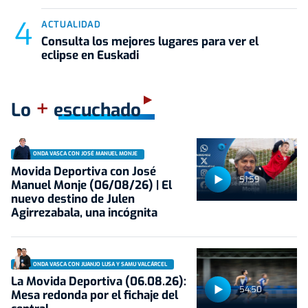
ACTUALIDAD
Consulta los mejores lugares para ver el
eclipse en Euskadi
+
Lo
escuchado
ONDA VASCA CON JOSÉ MANUEL MONJE
Movida Deportiva con José
51:59
Manuel Monje (06/08/26) | El
nuevo destino de Julen
Agirrezabala, una incógnita
ONDA VASCA CON JUANJO LUSA Y SAMU VALCÁRCEL
La Movida Deportiva (06.08.26):
54:50
Mesa redonda por el fichaje del