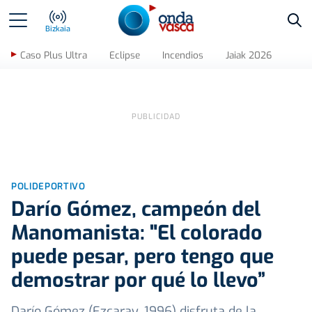
Bus
Bizkaia
Caso Plus Ultra
Eclipse
Incendios
Jaiak 2026
POLIDEPORTIVO
Darío Gómez, campeón del
Manomanista: "El colorado
puede pesar, pero tengo que
demostrar por qué lo llevo”
Darío Gómez (Ezcaray, 1996) disfruta de la