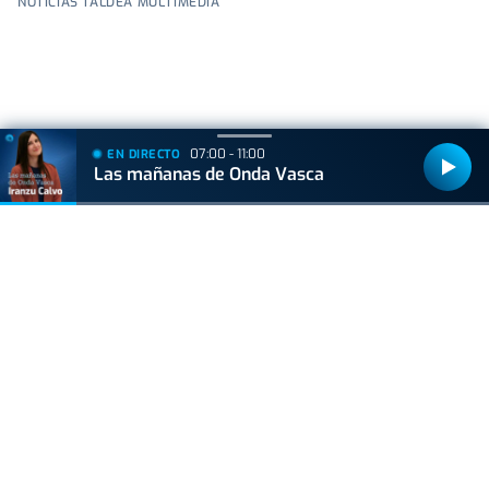
NOTICIAS TALDEA MULTIMEDIA
+
Lo
leído
07:00 - 11:00
EN DIRECTO
Las mañanas de Onda Vasca
VIDA Y ESTILO
Las tres mejores rutas para vivir el eclipse
total de sol sin salir de Euskal Herria
ACTUALIDAD
Consulta los mejores lugares para ver el
eclipse en Euskadi
VERDADERO O FALSO
Bots en Telegram: desnudos falsos con IA al
alcance de millones de personas