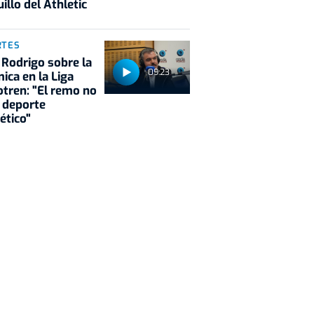
illo del Athletic
RTES
 Rodrigo sobre la
09:23
ica en la Liga
tren: "El remo no
 deporte
ético"