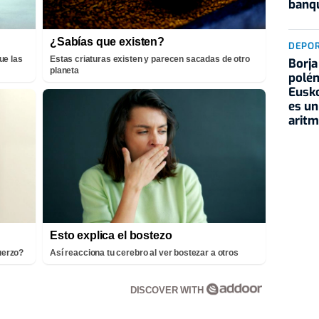
banqu
¿Sabías que existen?
DEPO
ue las
Estas criaturas existen y parecen sacadas de otro
Borja
planeta
polém
Eusko
es un
aritm
Esto explica el bostezo
fuerzo?
Así reacciona tu cerebro al ver bostezar a otros
DISCOVER WITH