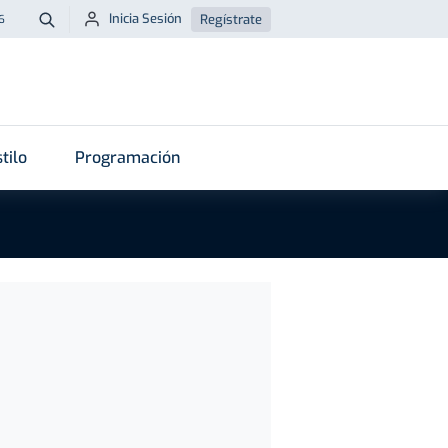
Inicia Sesión
Regístrate
6
Buscar
tilo
Programación