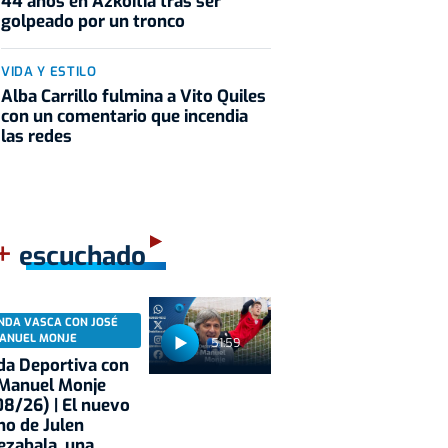
44 años en Azkoitia tras ser
golpeado por un tronco
VIDA Y ESTILO
Alba Carrillo fulmina a Vito Quiles
con un comentario que incendia
las redes
+
escuchado
NDA VASCA CON JOSÉ
ANUEL MONJE
51:59
a Deportiva con
 Manuel Monje
8/26) | El nuevo
no de Julen
ezabala, una