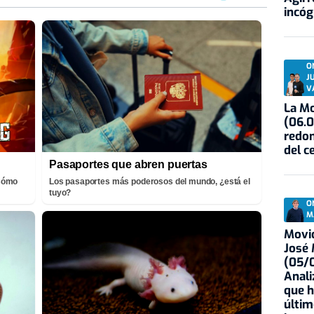
incóg
O
J
V
La Mo
(06.0
redon
del c
Pasaportes que abren puertas
¡Cómo
Los pasaportes más poderosos del mundo, ¿está el
tuyo?
O
M
Movid
José
(05/0
Anali
que h
últim