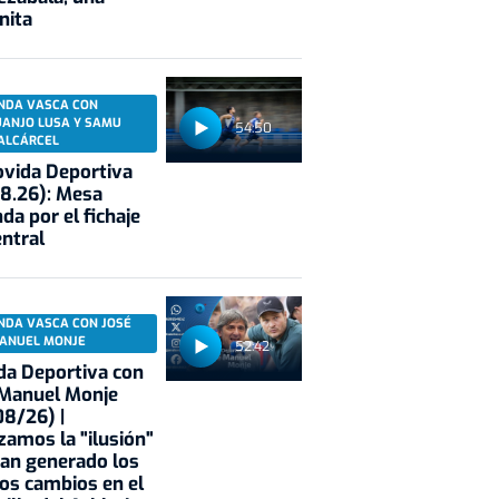
nita
NDA VASCA CON
UANJO LUSA Y SAMU
54:50
ALCÁRCEL
vida Deportiva
8.26): Mesa
da por el fichaje
entral
NDA VASCA CON JOSÉ
ANUEL MONJE
52:42
a Deportiva con
 Manuel Monje
8/26) |
zamos la "ilusión"
an generado los
os cambios en el