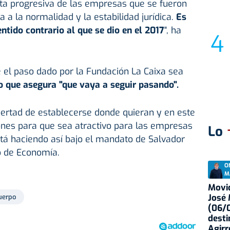
ta progresiva de las empresas que se fueron
 a la normalidad y la estabilidad jurídica.
Es
entido contrario al que se dio en el 2017
", ha
ue el paso dado por la Fundación La Caixa sea
lo que asegura "que vaya a seguir pasando".
bertad de establecerse donde quieran y en este
nes para que sea atractivo para las empresas
Lo
stá haciendo así bajo el mandato de Salvador
tro de Economía.
O
M
Movid
José
uerpo
(06/0
desti
Agirr