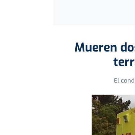
Mueren dos
ter
El cond