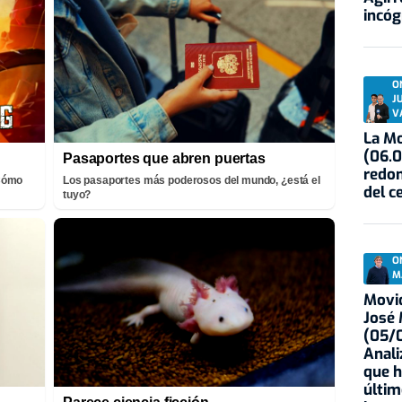
incóg
O
J
V
La Mo
(06.0
Pasaportes que abren puertas
redon
¡Cómo
Los pasaportes más poderosos del mundo, ¿está el
del c
tuyo?
O
M
Movid
José
(05/0
Anali
que h
últim