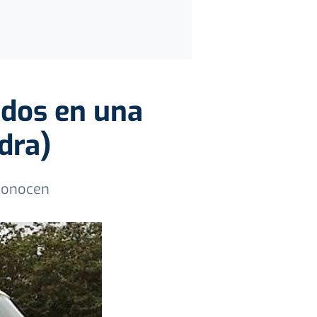
ados en una
dra)
sconocen