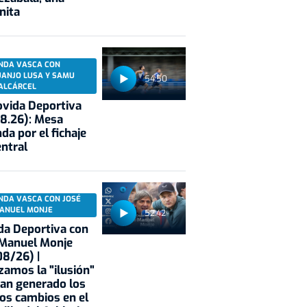
nita
NDA VASCA CON
UANJO LUSA Y SAMU
54:50
ALCÁRCEL
vida Deportiva
8.26): Mesa
da por el fichaje
entral
NDA VASCA CON JOSÉ
ANUEL MONJE
52:42
a Deportiva con
 Manuel Monje
8/26) |
zamos la "ilusión"
an generado los
os cambios en el