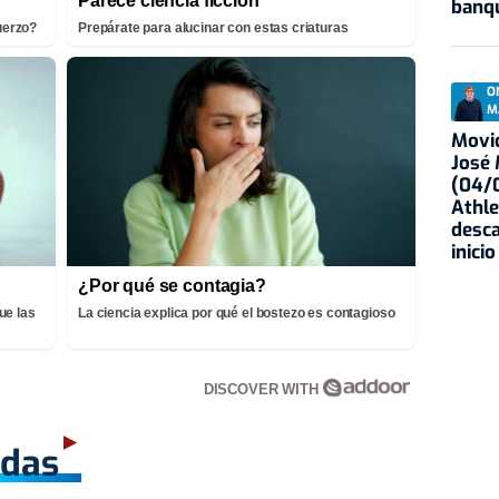
Parece ciencia ficción
banqu
fuerzo?
Prepárate para alucinar con estas criaturas
O
M
Movid
José
(04/0
Athle
desca
inicio
¿Por qué se contagia?
ue las
La ciencia explica por qué el bostezo es contagioso
DISCOVER WITH
adas