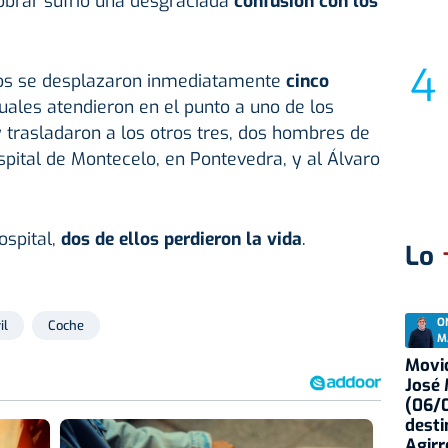
obrar sufrió una desgraciada
confusión con los
hos se desplazaron inmediatamente
cinco
cuales atendieron en el punto a uno de los
y trasladaron a los otros tres, dos hombres de
spital de Montecelo, en Pontevedra, y al Álvaro
spital,
dos de ellos perdieron la vida
.
Lo
O
il
Coche
M
Movid
José
(06/0
desti
Agirr