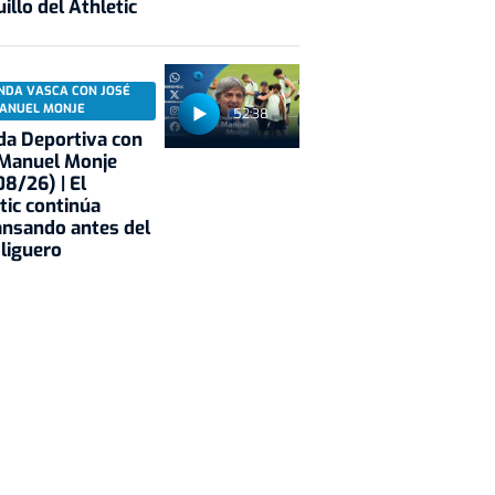
illo del Athletic
NDA VASCA CON JOSÉ
ANUEL MONJE
52:38
a Deportiva con
 Manuel Monje
8/26) | El
tic continúa
nsando antes del
 liguero