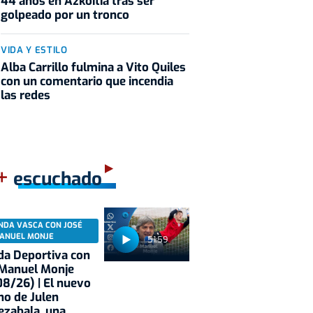
44 años en Azkoitia tras ser
golpeado por un tronco
VIDA Y ESTILO
Alba Carrillo fulmina a Vito Quiles
con un comentario que incendia
las redes
+
escuchado
NDA VASCA CON JOSÉ
ANUEL MONJE
51:59
a Deportiva con
 Manuel Monje
8/26) | El nuevo
no de Julen
ezabala, una