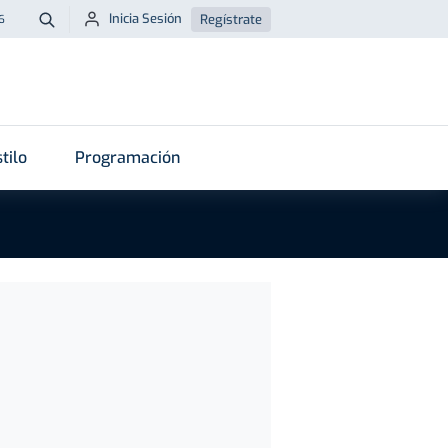
Inicia Sesión
Regístrate
6
Buscar
tilo
Programación