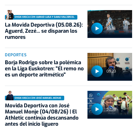
ONDA VASCA CON JUANJO LUSA Y SAMU VALCÁRCEL
La Movida Deportiva (05.08.26):
55:18
Aguerd, Zezé... se disparan los
rumores
DEPORTES
Borja Rodrigo sobre la polémica
en la Liga Euskotren: "El remo no
09:23
es un deporte aritmético"
ONDA VASCA CON JOSÉ MANUEL MONJE
Movida Deportiva con José
52:38
Manuel Monje (04/08/26) | El
Athletic continúa descansando
antes del inicio liguero