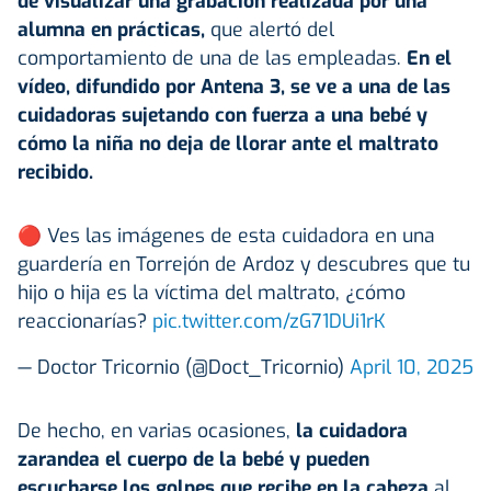
de visualizar
una grabación
realizada por una
alumna en prácticas,
que alertó del
comportamiento de una de las empleadas.
En el
vídeo, difundido por Antena 3, se ve a una de las
cuidadoras sujetando con fuerza a una bebé y
cómo la niña no deja de llorar ante el maltrato
recibido.
🔴 Ves las imágenes de esta cuidadora en una
guardería en Torrejón de Ardoz y descubres que tu
hijo o hija es la víctima del maltrato, ¿cómo
reaccionarías?
pic.twitter.com/zG71DUi1rK
— Doctor Tricornio (@Doct_Tricornio)
April 10, 2025
De hecho, en varias ocasiones,
la cuidadora
zarandea el cuerpo de la bebé y pueden
escucharse los golpes que recibe en la cabeza
al