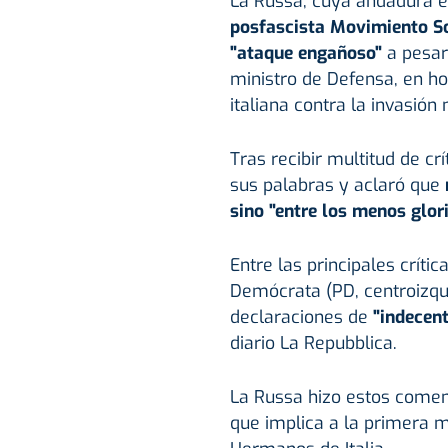
La Russa, cuya andadura e
posfascista Movimiento Soc
"ataque engañoso"
a pesar
ministro de Defensa, en ho
italiana contra la invasión 
Tras recibir multitud de c
sus palabras y aclaró que
sino "entre los menos glor
Entre las principales crític
Demócrata (PD, centroizquie
declaraciones de
"indecent
diario La Repubblica.
La Russa hizo estos comen
que implica a la primera min