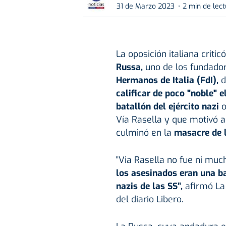
31 de Marzo 2023
2 min de lec
La oposición italiana critic
Russa,
uno de los fundadore
Hermanos de Italia (FdI),
d
calificar de poco "noble" 
batallón del ejército nazi
o
Vía Rasella y que motivó a
culminó en la
masacre de l
"Via Rasella no fue ni muc
los asesinados eran una b
nazis de las SS",
afirmó La 
del diario Libero.