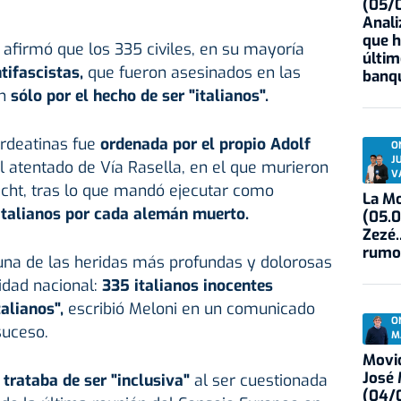
(05/0
Anali
que h
afirmó que los 335 civiles, en su mayoría
últim
tifascistas,
que fueron asesinados en las
banqu
on
sólo por el hecho de ser "italianos".
rdeatinas fue
ordenada por el propio Adolf
O
J
l atentado de Vía Rasella, en el que murieron
V
cht, tras lo que mandó ejecutar como
La Mo
italianos por cada alemán muerto.
(05.0
Zezé.
rumo
na de las heridas más profundas y dolorosas
idad nacional:
335 italianos inocentes
alianos",
escribió Meloni en un comunicado
O
suceso.
M
Movid
José
e
trataba de ser "inclusiva"
al ser cuestionada
(04/0