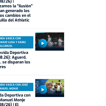
8/26) |
zamos la "ilusión"
an generado los
os cambios en el
illo del Athletic
NDA VASCA CON
UANJO LUSA Y SAMU
55:18
ALCÁRCEL
vida Deportiva
8.26): Aguerd,
.. se disparan los
res
NDA VASCA CON JOSÉ
ANUEL MONJE
52:38
a Deportiva con
 Manuel Monje
8/26) | El