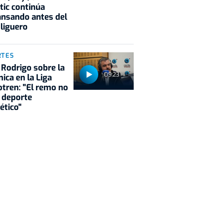
tic continúa
nsando antes del
 liguero
RTES
 Rodrigo sobre la
09:23
ica en la Liga
tren: "El remo no
 deporte
ético"