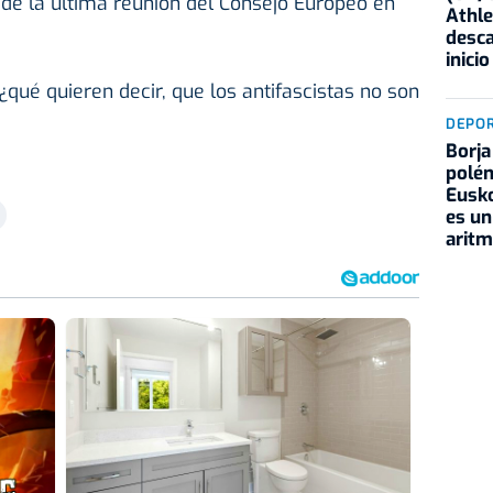
a de la última reunión del Consejo Europeo en
Athle
desca
inicio
 ¿qué quieren decir, que los antifascistas no son
DEPO
Borja
polém
Eusko
es un
aritm