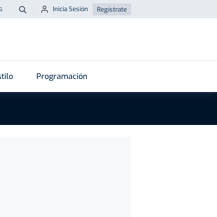
Inicia Sesión
Regístrate
6
Buscar
tilo
Programación