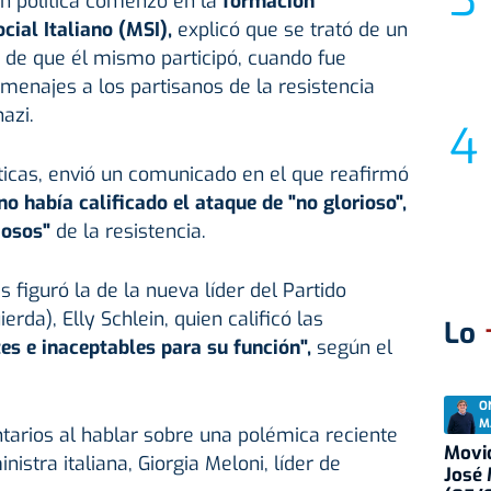
n política comenzó en la
formación
ial Italiano (MSI),
explicó que se trató de un
 de que él mismo participó, cuando fue
menajes a los partisanos de la resistencia
nazi.
ríticas, envió un comunicado en el que reafirmó
no había calificado el ataque de "no glorioso",
iosos"
de la resistencia.
as figuró la de la nueva líder del Partido
rda), Elly Schlein, quien calificó las
Lo
es e inaceptables para su función",
según el
O
M
tarios al hablar sobre una polémica reciente
Movid
istra italiana, Giorgia Meloni, líder de
José