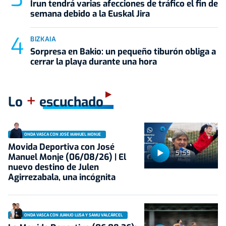
Irun tendrá varias afecciones de tráfico el fin de
semana debido a la Euskal Jira
BIZKAIA
Sorpresa en Bakio: un pequeño tiburón obliga a
cerrar la playa durante una hora
+
Lo
escuchado
ONDA VASCA CON JOSÉ MANUEL MONJE
Movida Deportiva con José
51:59
Manuel Monje (06/08/26) | El
nuevo destino de Julen
Agirrezabala, una incógnita
ONDA VASCA CON JUANJO LUSA Y SAMU VALCÁRCEL