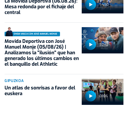
La Movida Deportiva (06.08.26):
54:50
Mesa redonda por el fichaje del
central
ONDA VASCA CON JOSÉ MANUEL MONJE
Movida Deportiva con José
52:42
Manuel Monje (05/08/26) |
Analizamos la "ilusión" que han
generado los últimos cambios en
el banquillo del Athletic
GIPUZKOA
Un atlas de sonrisas a favor del
euskera
01:06