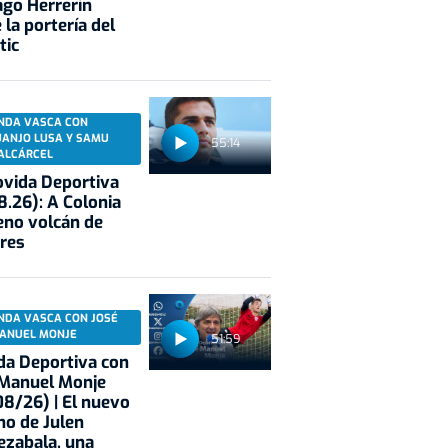
ago Herrerín
 la portería del
tic
NDA VASCA CON
UANJO LUSA Y SAMU
55:14
ALCÁRCEL
vida Deportiva
8.26): A Colonia
eno volcán de
res
NDA VASCA CON JOSÉ
ANUEL MONJE
51:59
a Deportiva con
 Manuel Monje
8/26) | El nuevo
no de Julen
ezabala, una