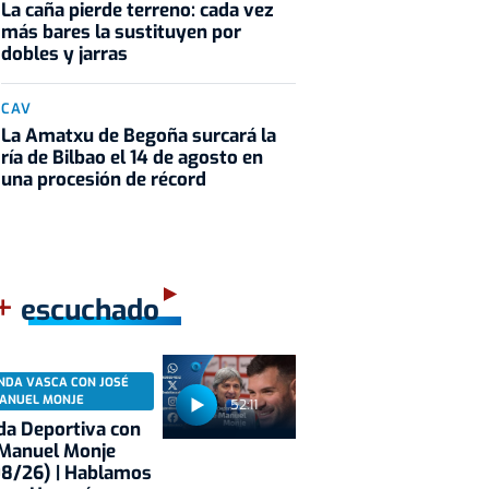
La caña pierde terreno: cada vez
más bares la sustituyen por
dobles y jarras
CAV
La Amatxu de Begoña surcará la
ría de Bilbao el 14 de agosto en
una procesión de récord
+
escuchado
NDA VASCA CON JOSÉ
ANUEL MONJE
52:11
a Deportiva con
 Manuel Monje
08/26) | Hablamos