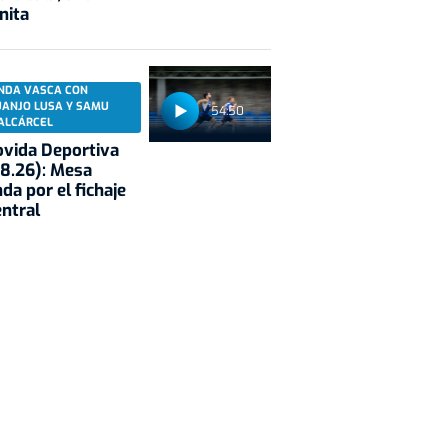
nita
NDA VASCA CON
UANJO LUSA Y SAMU
54:50
ALCÁRCEL
vida Deportiva
8.26): Mesa
da por el fichaje
entral