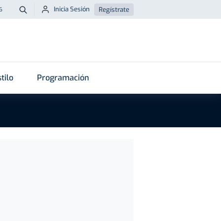
Inicia Sesión
Regístrate
6
Buscar
tilo
Programación