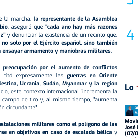
e la marcha,
la representante de la Asamblea
bio
, aseguró que
"cada año hay más razones
az"
y denunciar la existencia de un recinto que,
 no solo por el Ejército español, sino también
a ensayar armamento y maniobras militares.
u
preocupación por el aumento de conflictos
citó expresamente las
guerras en Oriente
lestina, Ucrania, Sudán, Myanmar y la región
Lo
icio, este contexto internacional "incrementa la
el campo de tiro y, al mismo tiempo, "aumenta
ón circundante".
O
M
Movid
nstalaciones militares como el polígono de las
José
se en objetivos en caso de escalada bélica
y
(07/