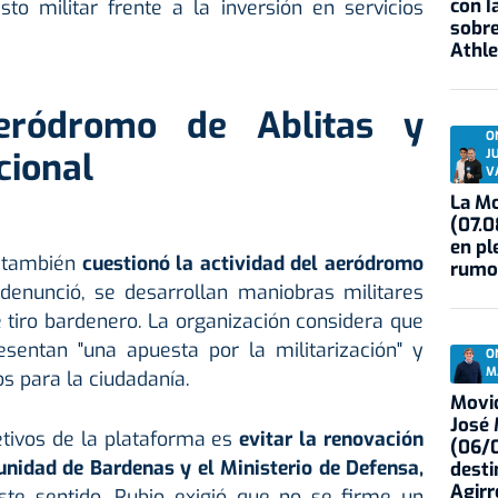
con I
sto militar frente a la inversión en servicios
sobre
Athle
aeródromo de Ablitas y
O
cional
J
V
La Mo
(07.0
en pl
o también
cuestionó la actividad del aeródromo
rumo
denunció, se desarrollan maniobras militares
 tiro bardenero. La organización considera que
sentan "una apuesta por la militarización" y
O
M
s para la ciudadanía.
Movid
José
etivos de la plataforma es
evitar la renovación
(06/0
unidad de Bardenas y el Ministerio de Defensa,
desti
Agirr
te sentido, Rubio exigió que no se firme un