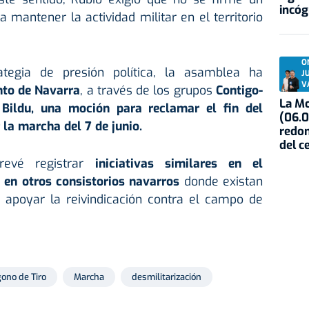
incóg
mantener la actividad militar en el territorio
O
tegia de presión política, la asamblea ha
J
V
to de Navarra
, a través de los grupos
Contigo-
La Mo
Bildu, una moción para reclamar el fin del
(06.0
la marcha del 7 de junio.
redon
del c
revé registrar
iniciativas similares en el
en otros consistorios navarros
donde existan
 apoyar la reivindicación contra el campo de
gono de Tiro
Marcha
desmilitarización