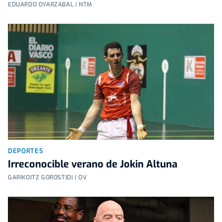
EDUARDO OYARZABAL | NTM
DEPORTES
Irreconocible verano de Jokin Altuna
GARIKOITZ GOROSTIDI | OV