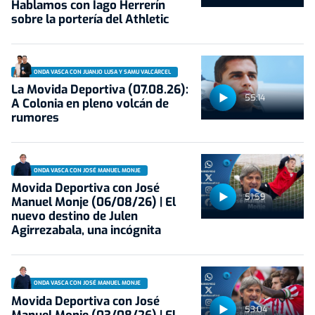
Hablamos con Iago Herrerín
sobre la portería del Athletic
ONDA VASCA CON JUANJO LUSA Y SAMU VALCÁRCEL
La Movida Deportiva (07.08.26):
55:14
A Colonia en pleno volcán de
rumores
ONDA VASCA CON JOSÉ MANUEL MONJE
Movida Deportiva con José
51:59
Manuel Monje (06/08/26) | El
nuevo destino de Julen
Agirrezabala, una incógnita
ONDA VASCA CON JOSÉ MANUEL MONJE
Movida Deportiva con José
53:04