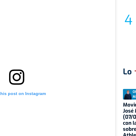
Lo
O
this post on Instagram
M
Movid
José
(07/
con I
sobre
Athle