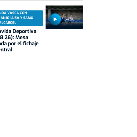
NDA VASCA CON
UANJO LUSA Y SAMU
54:50
ALCÁRCEL
vida Deportiva
8.26): Mesa
da por el fichaje
entral