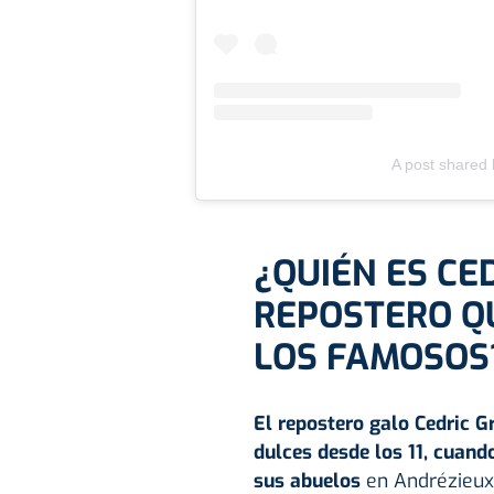
A post shared 
¿QUIÉN ES CED
REPOSTERO Q
LOS FAMOSOS
El repostero galo Cedric G
dulces desde los 11, cuand
sus abuelos
en Andrézieux-