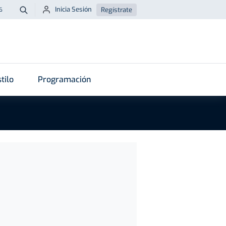
Inicia Sesión
Regístrate
6
Buscar
tilo
Programación