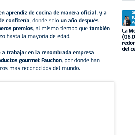
en aprendiz de cocina de manera oficial, y a
O
J
de confitería
, donde solo
un año después
V
meros premios
, al mismo tiempo que
también
La Mo
zo hasta la mayoría de edad.
(06.0
redon
del c
 a trabajar en la renombrada empresa
productos gourmet Fauchon
, por donde han
eros más reconocidos del mundo.