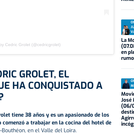
O
J
V
La Mo
by Cedric Grolet (@cedricgrolet)
(07.0
en pl
rumo
RIC GROLET, EL
O
UE HA CONQUISTADO A
M
Movid
?
José
(06/0
desti
rolet tiene 38 años y es un apasionado de los
Agirr
o comenzó a trabajar en la cocina del hotel de
incóg
Bouthéon, en el Valle del Loira.