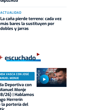
Gipuzkoa
ACTUALIDAD
La caña pierde terreno: cada vez
más bares la sustituyen por
dobles y jarras
+
escuchado
NDA VASCA CON JOSÉ
ANUEL MONJE
52:11
a Deportiva con
 Manuel Monje
08/26) | Hablamos
ago Herrerín
 la portería del
tic