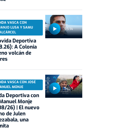
NDA VASCA CON
UANJO LUSA Y SAMU
55:14
ALCÁRCEL
vida Deportiva
8.26): A Colonia
eno volcán de
res
NDA VASCA CON JOSÉ
ANUEL MONJE
51:59
a Deportiva con
 Manuel Monje
8/26) | El nuevo
no de Julen
ezabala, una
nita