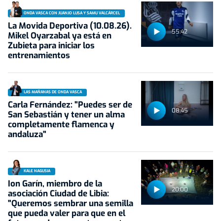
ONDA VASCA CON JUANJO LUSA Y SAMU VALCÁRCEL
La Movida Deportiva (10.08.26).
55:42
Mikel Oyarzabal ya está en
Zubieta para iniciar los
entrenamientos
LAS MAÑANAS DE ONDA VASCA
Carla Fernández: "Puedes ser de
08:45
San Sebastián y tener un alma
completamente flamenca y
andaluza"
KALE NAGUSIA
Ion Garín, miembro de la
20:00
asociación Ciudad de Libia:
"Queremos sembrar una semilla
que pueda valer para que en el