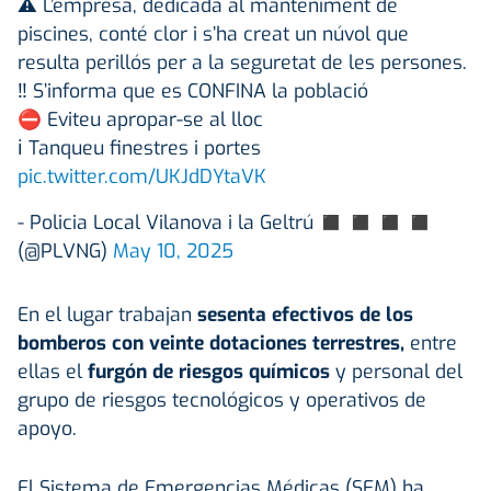
⚠️ L’empresa, dedicada al manteniment de
piscines, conté clor i s’ha creat un núvol que
resulta perillós per a la seguretat de les persones.
‼️ S’informa que es CONFINA la població
⛔️ Eviteu apropar-se al lloc
ℹ️ Tanqueu finestres i portes
pic.twitter.com/UKJdDYtaVK
- Policia Local Vilanova i la Geltrú ◼ ◼ ◼ ◼
(@PLVNG)
May 10, 2025
En el lugar trabajan
sesenta efectivos de los
bomberos con veinte dotaciones terrestres,
entre
ellas el
furgón de riesgos químicos
y personal del
grupo de riesgos tecnológicos y operativos de
apoyo.
El Sistema de Emergencias Médicas (SEM) ha