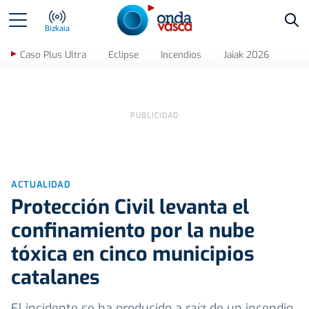
Bus
Bizkaia
Caso Plus Ultra
Eclipse
Incendios
Jaiak 2026
ACTUALIDAD
Protección Civil levanta el
confinamiento por la nube
tóxica en cinco municipios
catalanes
El incidente se ha producido a raíz de un incendio