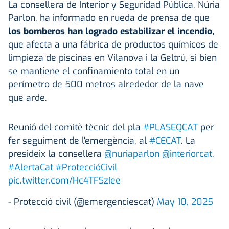
La consellera de Interior y Seguridad Pública, Núria
Parlon, ha informado en rueda de prensa de que
los bomberos han logrado estabilizar el incendio,
que afecta a una fábrica de productos químicos de
limpieza de piscinas en Vilanova i la Geltrú, si bien
se mantiene el confinamiento total en un
perímetro de 500 metros alrededor de la nave
que arde.
Reunió del comitè tècnic del pla
#PLASEQCAT
per
fer seguiment de l'emergència, al
#CECAT
. La
presideix la consellera
@nuriaparlon
@interiorcat
.
#AlertaCat
#ProteccióCivil
pic.twitter.com/Hc4TFSzIee
- Protecció civil (@emergenciescat)
May 10, 2025