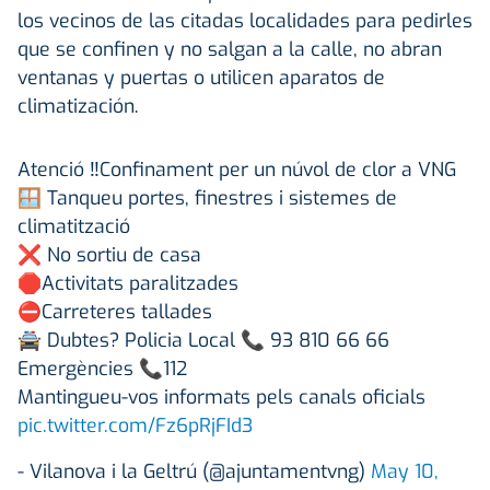
los vecinos de las citadas localidades para pedirles
que se confinen y no salgan a la calle, no abran
ventanas y puertas o utilicen aparatos de
climatización.
Atenció ‼️Confinament per un núvol de clor a VNG
🪟 Tanqueu portes, finestres i sistemes de
climatització
❌ No sortiu de casa
🛑Activitats paralitzades
⛔️Carreteres tallades
🚔 Dubtes? Policia Local 📞 93 810 66 66
Emergències 📞112
Mantingueu-vos informats pels canals oficials
pic.twitter.com/Fz6pRjFId3
- Vilanova i la Geltrú (@ajuntamentvng)
May 10,