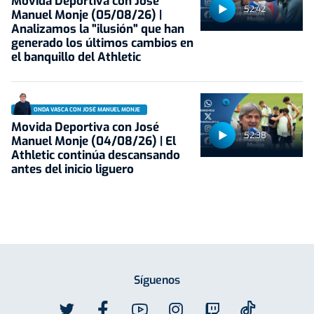
Movida Deportiva con José
52:42
Manuel Monje (05/08/26) |
Analizamos la "ilusión" que han
generado los últimos cambios en
el banquillo del Athletic
ONDA VASCA CON JOSÉ MANUEL MONJE
Movida Deportiva con José
52:38
Manuel Monje (04/08/26) | El
Athletic continúa descansando
antes del inicio liguero
Síguenos