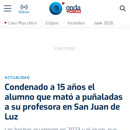
Bus
Bizkaia
Caso Plus Ultra
Eclipse
Incendios
Jaiak 2026
ACTUALIDAD
Condenado a 15 años el
alumno que mató a puñaladas
a su profesora en San Juan de
Luz
Los hechos ocurrieron en 2023 y el joven, que