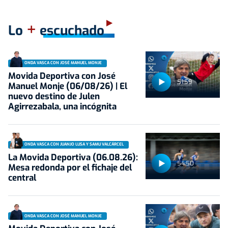
+
Lo
escuchado
ONDA VASCA CON JOSÉ MANUEL MONJE
Movida Deportiva con José
51:59
Manuel Monje (06/08/26) | El
nuevo destino de Julen
Agirrezabala, una incógnita
ONDA VASCA CON JUANJO LUSA Y SAMU VALCÁRCEL
La Movida Deportiva (06.08.26):
54:50
Mesa redonda por el fichaje del
central
ONDA VASCA CON JOSÉ MANUEL MONJE