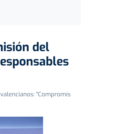
isión del
 responsables
s valencianos: "Compromís