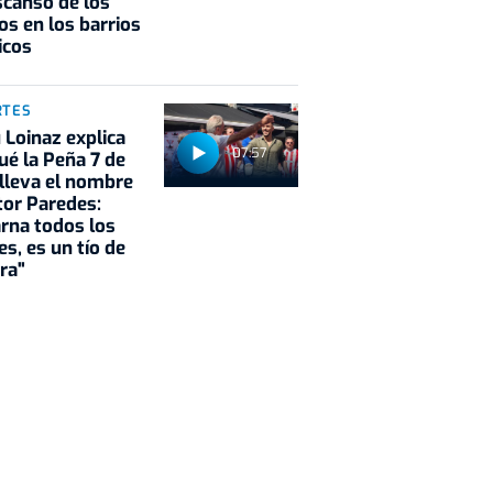
scanso de los
os en los barrios
icos
RTES
Loinaz explica
07:57
ué la Peña 7 de
 lleva el nombre
tor Paredes:
rna todos los
es, es un tío de
ra"