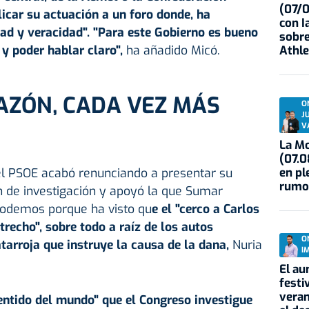
(07/
icar su actuación a un foro donde, ha
con I
dad y veracidad". "Para este Gobierno es bueno
sobre
y poder hablar claro",
ha añadido Micó.
Athle
AZÓN, CADA VEZ MÁS
O
J
V
La Mo
(07.0
en pl
l el PSOE acabó renunciando a presentar su
rumo
n de investigación y apoyó la que Sumar
Podemos porque ha visto qu
e el "cerco a Carlos
echo", sobre todo a raíz de los autos
O
atarroja que instruye la causa de la
dana
,
Nuria
I
El au
festi
veran
 sentido del mundo" que el Congreso investigue