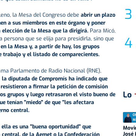
leno, la Mesa del Congreso debe
abrir un plazo
nen a sus miembros en este órgano y poner
 elección de la Mesa que la dirigirá.
Para Micó,
a persona que se elija para presidirla, sino que
en la Mesa y, a partir de hay, los grupos
 trabajo y el listado de comparecientes.
rama Parlamento de Radio Nacional (RNE),
,
la diputada de Compromís ha indicado que
 resistieron a firmar la petición de comisión
Lo
ros grupos y luego retrasaron el visto bueno de
e tenían "miedo" de que "les afectara
rno central.
O
M
 ella es una "buena oportunidad" que
Movid
José
 central, de la Aemet o la Confederación