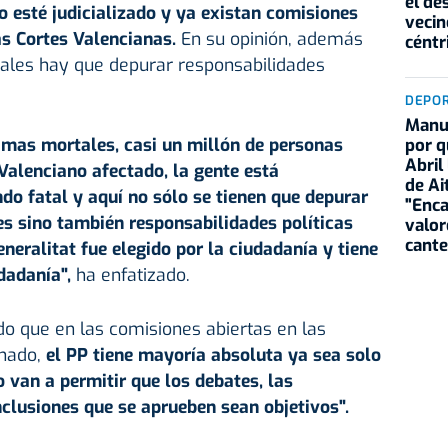
el de
 esté judicializado y ya existan comisiones
vecin
as Cortes Valencianas.
En su opinión, además
céntr
iales hay que depurar responsabilidades
DEPO
Manu 
imas mortales, casi un millón de personas
por q
Abril
Valenciano afectado, la gente está
de Ai
do fatal y aquí no sólo se tienen que depurar
"Enca
es sino también responsabilidades políticas
valor
cante
neralitat fue elegido por la ciudadanía y tiene
dadanía",
ha enfatizado.
do que en las comisiones abiertas en las
nado,
el
PP
tiene mayoría absoluta ya sea solo
o van a permitir que los debates, las
clusiones que se aprueben sean objetivos".