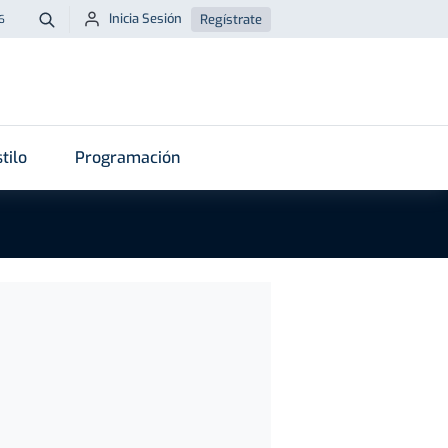
Inicia Sesión
Regístrate
6
Buscar
tilo
Programación