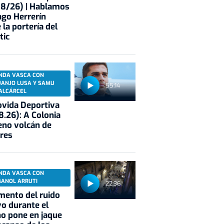
08/26) | Hablamos
ago Herrerín
 la portería del
tic
NDA VASCA CON
UANJO LUSA Y SAMU
55:14
ALCÁRCEL
vida Deportiva
8.26): A Colonia
eno volcán de
res
NDA VASCA CON
MANOL ARRUTI
22:36
mento del ruido
vo durante el
o pone en jaque