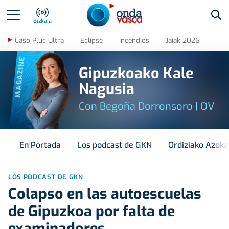
Bus
Bizkaia
Caso Plus Ultra
Eclipse
Incendios
Jaiak 2026
MAGAZINE
Gipuzkoako Kale
Nagusia
Con Begoña Dorronsoro | OV
En Portada
Los podcast de GKN
Ordiziako Azoka
LOS PODCAST DE GKN
Colapso en las autoescuelas
de Gipuzkoa por falta de
examinadores