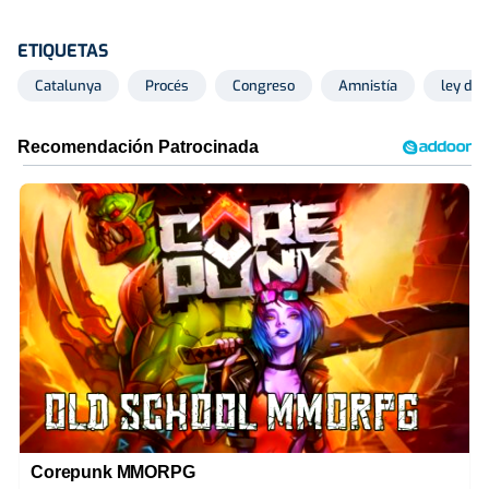
ETIQUETAS
Catalunya
Procés
Congreso
Amnistía
ley de 
Corepunk MMORPG