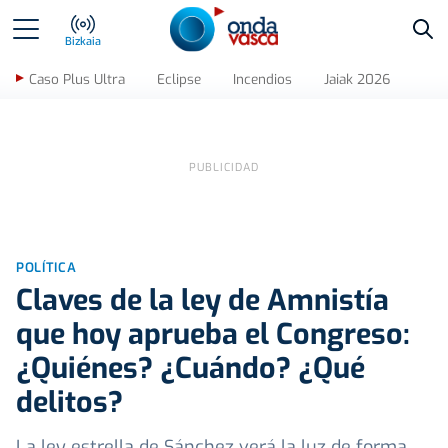
Bus
Bizkaia
Caso Plus Ultra
Eclipse
Incendios
Jaiak 2026
POLÍTICA
Claves de la ley de Amnistía
que hoy aprueba el Congreso:
¿Quiénes? ¿Cuándo? ¿Qué
delitos?
La ley estrella de Sánchez verá la luz de forma