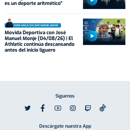
09:23
es un deporte aritmético"
ONDA VASCA CON JOSÉ MANUEL MONJE
Movida Deportiva con José
52:38
Manuel Monje (04/08/26) | El
Athletic continúa descansando
antes del inicio liguero
Síguenos
Descárgate nuestra App