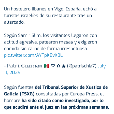
Un hostelero libanés en Vigo, España, echó a
turistas israelíes de su restaurante tras un
altercado.
Según Samir Slim, los visitantes llegaron con
actitud agresiva, patearon mesas y exigieron
comida sin carne de forma irrespetuosa.
pic.twitter.com/AYTpK8vKBL
- ℙ𝕒𝕥𝕣𝕚. 𝔾𝕦𝕫𝕞𝕒𝕟 ⁣🇲🇽 ♡ ✿ ◉ (@patrischia7)
July
11, 2025
Según fuentes
del Tribunal Superior de Xustiza de
Galicia (TSXG)
consultadas por Europa Press, el
hombre
ha sido citado como investigado, por lo
que acudirá ante el juez en las próximas semanas.