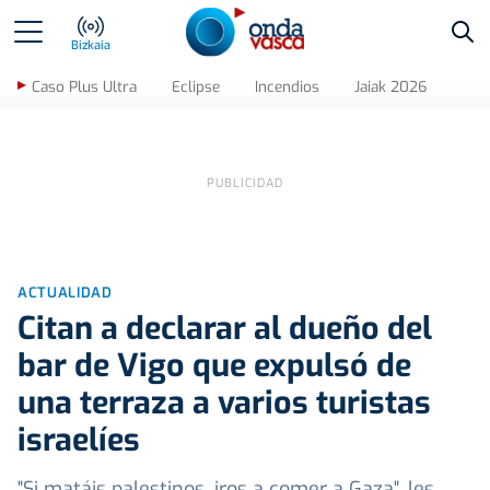
Bus
Bizkaia
Caso Plus Ultra
Eclipse
Incendios
Jaiak 2026
ACTUALIDAD
Citan a declarar al dueño del
bar de Vigo que expulsó de
una terraza a varios turistas
israelíes
"Si matáis palestinos, iros a comer a Gaza", les