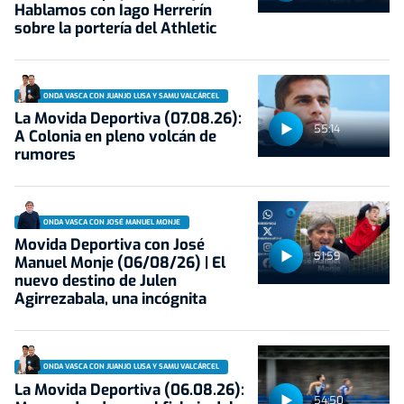
Hablamos con Iago Herrerín
sobre la portería del Athletic
ONDA VASCA CON JUANJO LUSA Y SAMU VALCÁRCEL
La Movida Deportiva (07.08.26):
55:14
A Colonia en pleno volcán de
rumores
ONDA VASCA CON JOSÉ MANUEL MONJE
Movida Deportiva con José
51:59
Manuel Monje (06/08/26) | El
nuevo destino de Julen
Agirrezabala, una incógnita
ONDA VASCA CON JUANJO LUSA Y SAMU VALCÁRCEL
La Movida Deportiva (06.08.26):
54:50