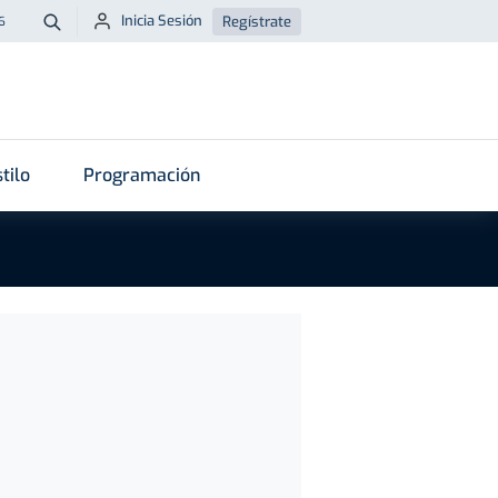
Inicia Sesión
Regístrate
6
Buscar
tilo
Programación