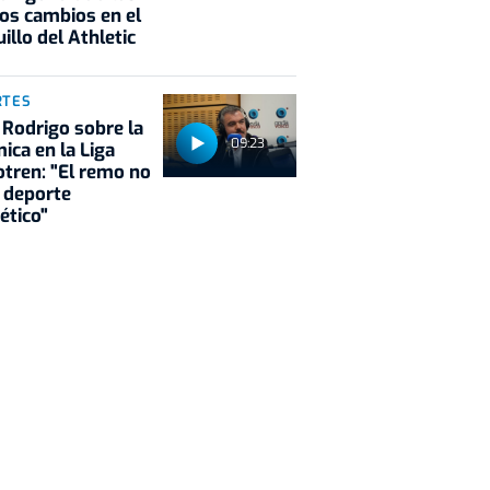
os cambios en el
illo del Athletic
RTES
 Rodrigo sobre la
09:23
ica en la Liga
tren: "El remo no
 deporte
ético"