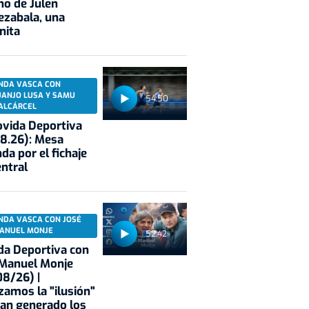
no de Julen
ezabala, una
nita
NDA VASCA CON
UANJO LUSA Y SAMU
54:50
ALCÁRCEL
vida Deportiva
8.26): Mesa
da por el fichaje
entral
NDA VASCA CON JOSÉ
ANUEL MONJE
52:42
a Deportiva con
 Manuel Monje
8/26) |
zamos la "ilusión"
an generado los