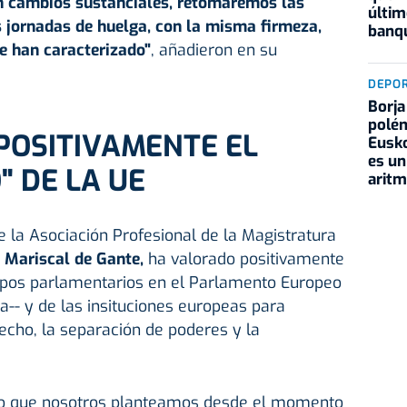
sin cambios sustanciales, retomaremos las
últim
 jornadas de huelga, con la misma firmeza,
banqu
e han caracterizado"
, añadieron en su
DEPO
Borja
polém
POSITIVAMENTE EL
Eusko
es un
 DE LA UE
aritm
e la Asociación Profesional de la Magistratura
 Mariscal de Gante,
ha valorado positivamente
upos parlamentarios en el Parlamento Europeo
ta-- y de las insituciones europeas para
echo, la separación de poderes y la
o que nosotros planteamos desde el momento