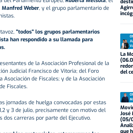
ta del Parlamento Europeo,
Roberta Metsola
; el
desti
Agirr
,
Manfred Weber
, y el grupo parlamentario de
incóg
istas.
rtavoz,
"todos" los grupos parlamentarios
O
lista han respondido a su llamada para
J
V
as.
La Mo
(06.0
esentantes de la Asociación Profesional de la
redon
ión Judicial Francisco de Vitoria; del Foro
del c
la Asociación de Fiscales; y de la Asociación
de Fiscales.
O
M
las jornadas de huelga convocadas por estas
Movid
1,2 y 3 de julio, precisamente con motivo del
José
 dos carreras por parte del Ejecutivo.
(05/0
Anali
que h