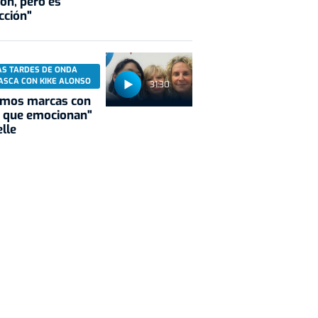
ión, pero es
cción"
AS TARDES DE ONDA
ASCA CON KIKE ALONSO
31:30
amos marcas con
, que emocionan"
lle