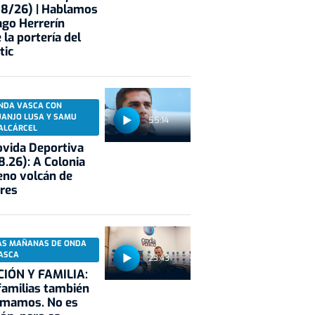
08/26) | Hablamos
ago Herrerín
 la portería del
tic
NDA VASCA CON
UANJO LUSA Y SAMU
55:14
ALCÁRCEL
vida Deportiva
8.26): A Colonia
eno volcán de
res
AS MAÑANAS DE ONDA
ASCA
23:43
CIÓN Y FAMILIA:
familias también
rmamos. No es