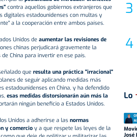
es"
contra aquellos gobiernos extranjeros que
s digitales estadounidenses con multas y
nte" a la cooperación entre ambos países.
tados Unidos de
aumentar las revisiones de
iones chinas perjudicará gravemente la
de China para invertir en ese país.
señalado que
resulta una práctica "irracional"
planes de seguir aplicando medidas más
ones estadounidenses en China, y ha defendido
Lo
as,
esas medidas distorsionarán aún más la
ortarán ningún beneficio a Estados Unidos.
O
dos Unidos a adherirse a las
normas
M
ión y comercio
y a que respete las leyes de la
Movid
José
omo que deje de politizar y militarizar las