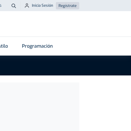
Inicia Sesión
Regístrate
6
Buscar
tilo
Programación