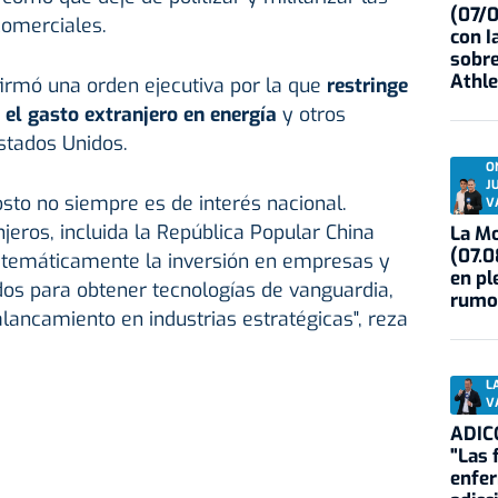
(07/
omerciales.
con I
sobre
Athle
irmó una orden ejecutiva por la que
restringe
y el gasto extranjero en energía
y otros
stados Unidos.
O
J
osto no siempre es de interés nacional.
V
jeros, incluida la República Popular China
La Mo
(07.0
 sistemáticamente la inversión en empresas y
en pl
dos para obtener tecnologías de vanguardia,
rumo
alancamiento en industrias estratégicas", reza
L
V
ADIC
"Las 
enfe