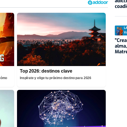
adicc
coadi
L
V
"Cre
alma
Matre
Top 2026: destinos clave
¡Cómo
Inspírate y elige tu próximo destino para 2026