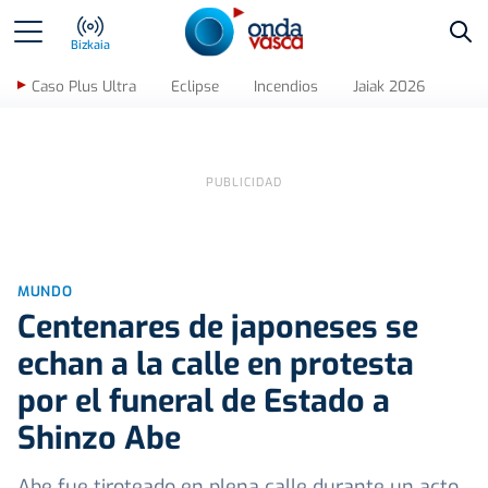
Bus
Bizkaia
Caso Plus Ultra
Eclipse
Incendios
Jaiak 2026
MUNDO
Centenares de japoneses se
echan a la calle en protesta
por el funeral de Estado a
Shinzo Abe
Abe fue tiroteado en plena calle durante un acto