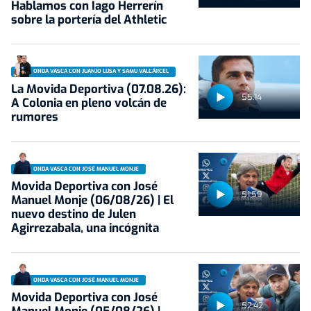
Hablamos con Iago Herrerín
sobre la portería del Athletic
ONDA VASCA CON JUANJO LUSA Y SAMU VALCÁRCEL
La Movida Deportiva (07.08.26):
55:14
A Colonia en pleno volcán de
rumores
ONDA VASCA CON JOSÉ MANUEL MONJE
Movida Deportiva con José
51:59
Manuel Monje (06/08/26) | El
nuevo destino de Julen
Agirrezabala, una incógnita
ONDA VASCA CON JOSÉ MANUEL MONJE
Movida Deportiva con José
52:42