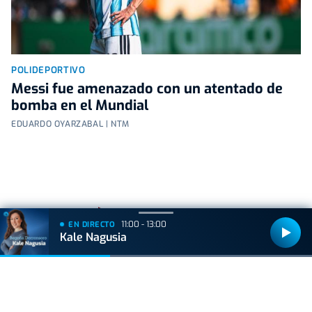
POLIDEPORTIVO
Messi fue amenazado con un atentado de
bomba en el Mundial
EDUARDO OYARZABAL | NTM
+
Lo
leído
11:00 - 13:00
EN DIRECTO
Kale Nagusia
VIDA Y ESTILO
Las tres mejores rutas para vivir el eclipse
total de sol sin salir de Euskal Herria