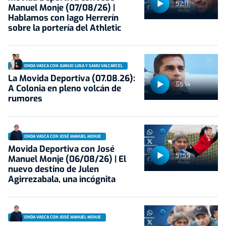
52:11
Manuel Monje (07/08/26) |
Hablamos con Iago Herrerín
sobre la portería del Athletic
ONDA VASCA CON JUANJO LUSA Y SAMU VALCÁRCEL
La Movida Deportiva (07.08.26):
55:14
A Colonia en pleno volcán de
rumores
ONDA VASCA CON JOSÉ MANUEL MONJE
Movida Deportiva con José
51:59
Manuel Monje (06/08/26) | El
nuevo destino de Julen
Agirrezabala, una incógnita
ONDA VASCA CON JOSÉ MANUEL MONJE