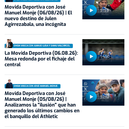
Movida Deportiva con José
51:59
Manuel Monje (06/08/26) | El
nuevo destino de Julen
Agirrezabala, una incógnita
ONDA VASCA CON JUANJO LUSA Y SAMU VALCÁRCEL
La Movida Deportiva (06.08.26):
54:50
Mesa redonda por el fichaje del
central
ONDA VASCA CON JOSÉ MANUEL MONJE
Movida Deportiva con José
52:42
Manuel Monje (05/08/26) |
Analizamos la "ilusión" que han
generado los últimos cambios en
el banquillo del Athletic