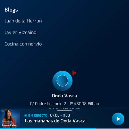
Blogs
Juan de la Herrán
Javier Vizcaino
Cocina con nervio
Onda Vasca
C/ Padre Lojendio 2 - 1º 48008 Bilbao
Tel:
94 413 25 80
07:00 - 11:00
EN DIRECTO
Las mañanas de Onda Vasca
Avenida de Tolosa 23-25 20018 Donostia
Tel:
943 42 36 44