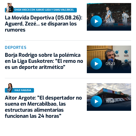
ONDA VASCA CON JUANJO LUSA Y SAMU VALCÁRCEL
La Movida Deportiva (05.08.26):
55:18
Aguerd, Zezé... se disparan los
rumores
DEPORTES
Borja Rodrigo sobre la polémica
en la Liga Euskotren: "El remo no
09:23
es un deporte aritmético"
KALE NAGUSIA
Aitor Argote: "El despertador no
16:38
suena en Mercabilbao, las
estructuras alimentarias
funcionan las 24 horas"