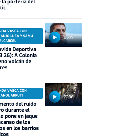
 la portería del
tic
NDA VASCA CON
UANJO LUSA Y SAMU
55:14
ALCÁRCEL
vida Deportiva
8.26): A Colonia
eno volcán de
res
NDA VASCA CON
MANOL ARRUTI
22:36
mento del ruido
vo durante el
o pone en jaque
scanso de los
os en los barrios
icos