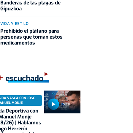
Banderas de las playas de
Gipuzkoa
VIDA Y ESTILO
Prohibido el plátano para
personas que toman estos
medicamentos
+
escuchado
NDA VASCA CON JOSÉ
ANUEL MONJE
52:11
a Deportiva con
 Manuel Monje
08/26) | Hablamos
ago Herrerín