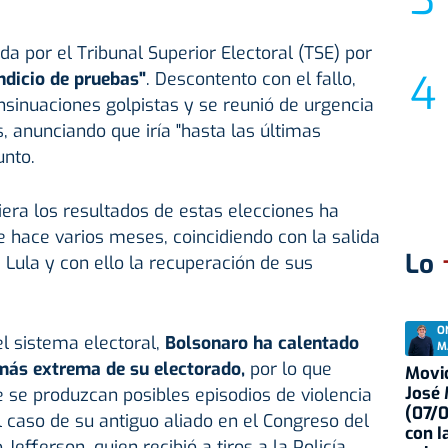
a por el Tribunal Superior Electoral (TSE) por
ndicio de pruebas"
. Descontento con el fallo,
insinuaciones golpistas y se reunió de urgencia
, anunciando que iría "hasta las últimas
unto.
era los resultados de estas elecciones ha
 hace varios meses, coincidiendo con la salida
Lo
 Lula y con ello la recuperación de sus
O
el sistema electoral,
Bolsonaro ha calentado
M
 más extrema de su electorado,
por lo que
Movid
José
 se produzcan posibles episodios de violencia
(07/
 caso de su antiguo aliado en el Congreso del
con I
Jefferson, quien recibió a tiros a la Policía