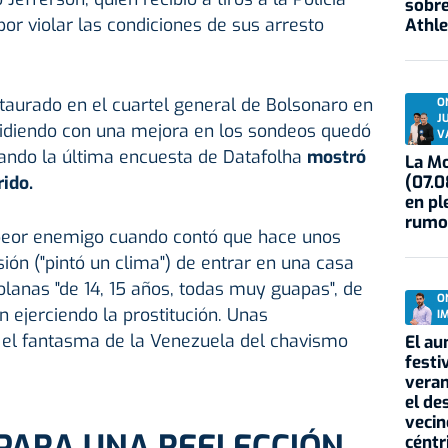
sobre
por violar las condiciones de sus arresto
Athle
staurado en el cuartel general de Bolsonaro en
O
J
idiendo con una mejora en los sondeos quedó
V
ando la última encuesta de Datafolha
mostró
La Mo
(07.0
rido.
en pl
rumo
 peor enemigo cuando contó que hace unos
ión ("pintó un clima") de entrar en una casa
lanas "de 14, 15 años, todas muy guapas", de
O
n ejerciendo la prostitución. Unas
I
 el fantasma de la Venezuela del chavismo
El au
festi
veran
el de
vecin
PARA UNA REELECCIÓN
céntr