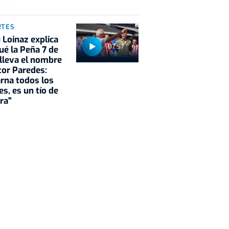
RTES
Loinaz explica
07:57
ué la Peña 7 de
 lleva el nombre
tor Paredes:
rna todos los
es, es un tío de
ra"