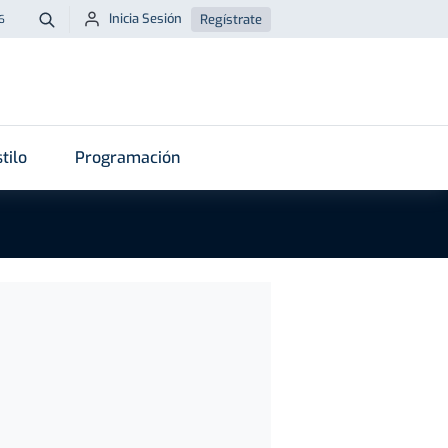
Inicia Sesión
Regístrate
6
Buscar
tilo
Programación