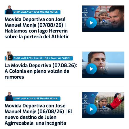
ONDA VASCA CON JOSÉ MANUEL MONJE
Movida Deportiva con José
52:11
Manuel Monje (07/08/26) |
Hablamos con Iago Herrerín
sobre la portería del Athletic
ONDA VASCA CON JUANJO LUSA Y SAMU VALCÁRCEL
La Movida Deportiva (07.08.26):
55:14
A Colonia en pleno volcán de
rumores
ONDA VASCA CON JOSÉ MANUEL MONJE
Movida Deportiva con José
51:59
Manuel Monje (06/08/26) | El
nuevo destino de Julen
Agirrezabala, una incógnita