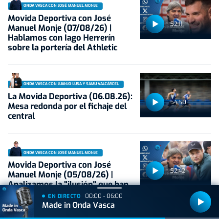
ONDA VASCA CON JOSÉ MANUEL MONJE
Movida Deportiva con José
52:11
Manuel Monje (07/08/26) |
Hablamos con Iago Herrerín
sobre la portería del Athletic
ONDA VASCA CON JUANJO LUSA Y SAMU VALCÁRCEL
La Movida Deportiva (06.08.26):
54:50
Mesa redonda por el fichaje del
central
ONDA VASCA CON JOSÉ MANUEL MONJE
Movida Deportiva con José
52:42
Manuel Monje (05/08/26) |
Analizamos la "ilusión" que han
generado los últimos cambios en
00:00 - 06:00
EN DIRECTO
el banquillo del Athletic
Made in Onda Vasca