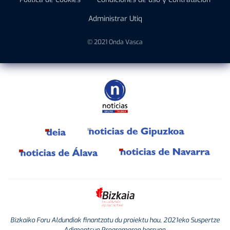
Administrar Utiq
© 2021 Onda Vasca
Bizkaiko Foru Aldundiak finantzatu du proiektu hau, 2021eko Suspertze
Adimentsua Programaren barruan.