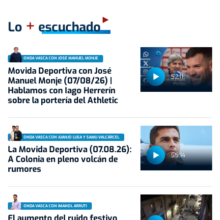
+
Lo
escuchado
ONDA VASCA CON JOSÉ MANUEL MONJE
Movida Deportiva con José
52:11
Manuel Monje (07/08/26) |
Hablamos con Iago Herrerín
sobre la portería del Athletic
ONDA VASCA CON JUANJO LUSA Y SAMU VALCÁRCEL
La Movida Deportiva (07.08.26):
55:14
A Colonia en pleno volcán de
rumores
ONDA VASCA CON IMANOL ARRUTI
El aumento del ruido festivo