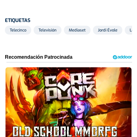
ETIQUETAS
Telecinco
Televisión
Mediaset
Jordi Évole
Lo 