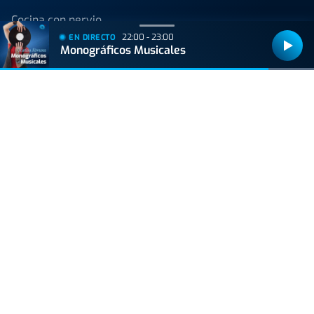
Cocina con nervio
22:00 - 23:00
EN DIRECTO
Monográficos Musicales
Onda Vasca
C/ Padre Lojendio 2 - 1º 48008 Bilbao
Tel:
94 413 25 80
Avenida de Tolosa 23-25 20018 Donostia
Tel:
943 42 36 44
Bilbao
90.1 FM
Donostia
106.9 FM
Gasteiz
98.0 FM
Iruña
96.0 FM