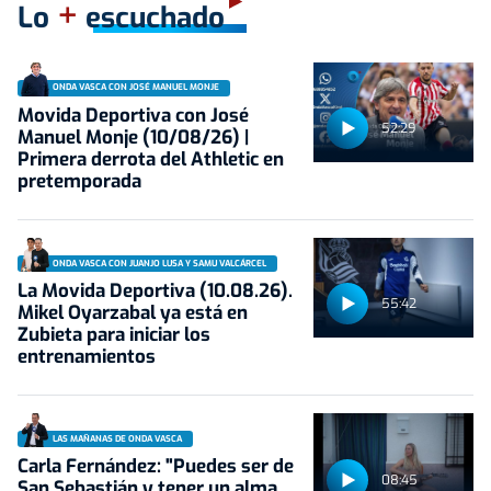
+
Lo
escuchado
ONDA VASCA CON JOSÉ MANUEL MONJE
Movida Deportiva con José
52:29
Manuel Monje (10/08/26) |
Primera derrota del Athletic en
pretemporada
ONDA VASCA CON JUANJO LUSA Y SAMU VALCÁRCEL
La Movida Deportiva (10.08.26).
55:42
Mikel Oyarzabal ya está en
Zubieta para iniciar los
entrenamientos
LAS MAÑANAS DE ONDA VASCA
Carla Fernández: "Puedes ser de
08:45
San Sebastián y tener un alma