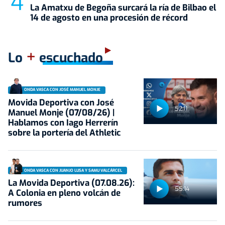
La Amatxu de Begoña surcará la ría de Bilbao el
14 de agosto en una procesión de récord
+
Lo
escuchado
ONDA VASCA CON JOSÉ MANUEL MONJE
Movida Deportiva con José
52:11
Manuel Monje (07/08/26) |
Hablamos con Iago Herrerín
sobre la portería del Athletic
ONDA VASCA CON JUANJO LUSA Y SAMU VALCÁRCEL
La Movida Deportiva (07.08.26):
55:14
A Colonia en pleno volcán de
rumores