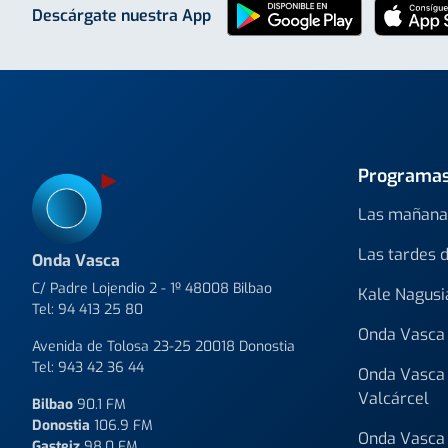
Descárgate nuestra App
Programa
Las mañana
Las tardes 
Onda Vasca
C/ Padre Lojendio 2 - 1º 48008 Bilbao
Kale Nagusi
Tel:
94 413 25 80
Onda Vasca 
Avenida de Tolosa 23-25 20018 Donostia
Tel:
943 42 36 44
Onda Vasca 
Valcárcel
Bilbao
90.1 FM
Donostia
106.9 FM
Onda Vasca 
Gasteiz
98.0 FM