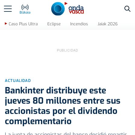
Bus
Bizkaia
Caso Plus Ultra
Eclipse
Incendios
Jaiak 2026
ACTUALIDAD
Bankinter distribuye este
jueves 80 millones entre sus
accionistas por el dividendo
complementario
La junta de accionistas del banco decidió repartir