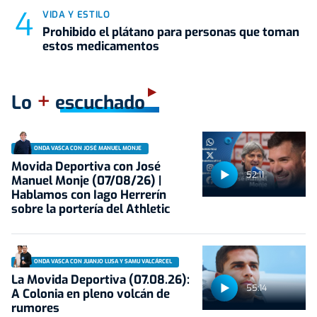
VIDA Y ESTILO
Prohibido el plátano para personas que toman
estos medicamentos
+
Lo
escuchado
ONDA VASCA CON JOSÉ MANUEL MONJE
Movida Deportiva con José
52:11
Manuel Monje (07/08/26) |
Hablamos con Iago Herrerín
sobre la portería del Athletic
ONDA VASCA CON JUANJO LUSA Y SAMU VALCÁRCEL
La Movida Deportiva (07.08.26):
55:14
A Colonia en pleno volcán de
rumores