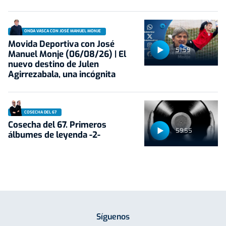
ONDA VASCA CON JOSÉ MANUEL MONJE
Movida Deportiva con José
51:59
Manuel Monje (06/08/26) | El
nuevo destino de Julen
Agirrezabala, una incógnita
COSECHA DEL 67
Cosecha del 67. Primeros
59:55
álbumes de leyenda -2-
Síguenos