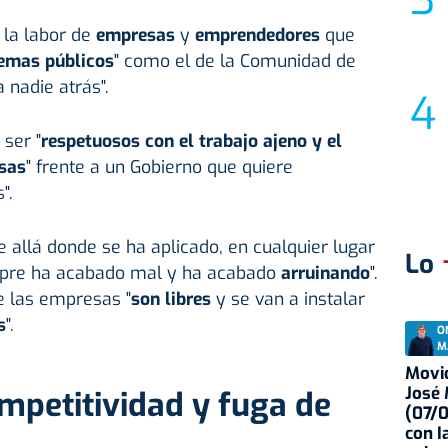
 la labor de
empresas
y
emprendedores
que
temas públicos
" como el de la Comunidad de
 nadie atrás".
 ser "
respetuosos con el trabajo ajeno y el
sas
" frente a un Gobierno que quiere
".
e allá donde se ha aplicado, en cualquier lugar
Lo
mpre ha acabado mal y ha acabado
arruinando
".
 las empresas "
son libres
y se van a instalar
s
".
O
M
Movid
José
mpetitividad y fuga de
(07/
con I