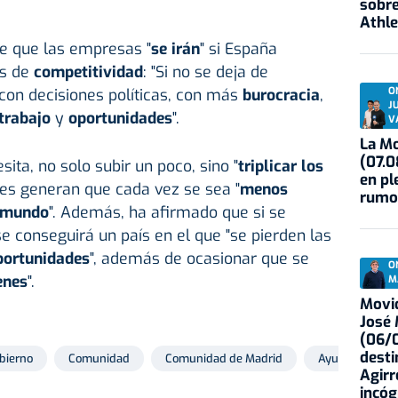
sobre
Athle
de que las empresas "
se irán
" si España
as de
competitividad
: "Si no se deja de
O
 con decisiones políticas, con más
burocracia
,
J
trabajo
y
oportunidades
".
V
La Mo
(07.0
ita, no solo subir un poco, sino "
triplicar los
en pl
les generan que cada vez se sea "
menos
rumo
l mundo
". Además, ha afirmado que si se
e conseguirá un país en el que "se pierden las
portunidades
", además de ocasionar que se
O
enes
".
M
Movid
José
(06/0
desti
bierno
Comunidad
Comunidad de Madrid
Ayuso
Agirr
incóg