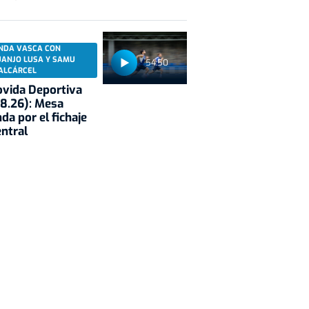
NDA VASCA CON
UANJO LUSA Y SAMU
54:50
ALCÁRCEL
vida Deportiva
8.26): Mesa
da por el fichaje
entral