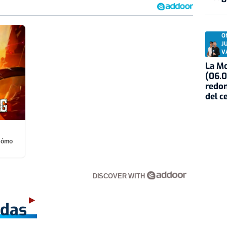
O
J
V
La Mo
(06.0
redon
del c
¡Cómo
DISCOVER WITH
adas