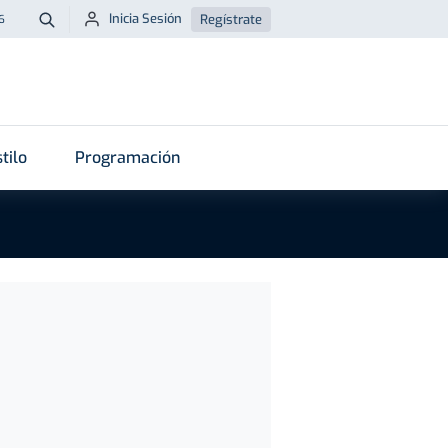
Inicia Sesión
Regístrate
6
Buscar
tilo
Programación