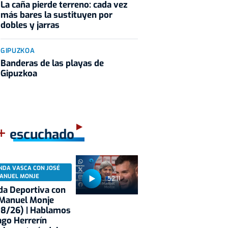
La caña pierde terreno: cada vez
más bares la sustituyen por
dobles y jarras
GIPUZKOA
Banderas de las playas de
Gipuzkoa
+
escuchado
NDA VASCA CON JOSÉ
ANUEL MONJE
52:11
a Deportiva con
 Manuel Monje
08/26) | Hablamos
ago Herrerín