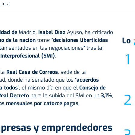
ctura
idad de
Madrid,
Isabel Díaz
Ayuso, ha criticado
Lo
o de la nación
tome "
decisiones liberticidas
án sentados en las negociaciones" tras la
Interprofesional (SMI)
.
 la
Real Casa de Correos
, sede de la
ad, donde ha señalado que los "
acuerdos
 a todos
", el mismo día en que el
Consejo de
Real Decreto
para la subida del SMI en un
3,1%
,
ros mensuales por catorce pagas
.
mpresas y emprendedores