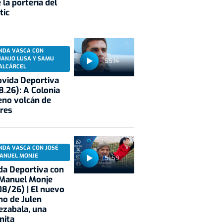
 la portería del
tic
NDA VASCA CON
UANJO LUSA Y SAMU
55:14
ALCÁRCEL
vida Deportiva
8.26): A Colonia
eno volcán de
res
NDA VASCA CON JOSÉ
ANUEL MONJE
51:59
a Deportiva con
 Manuel Monje
8/26) | El nuevo
no de Julen
ezabala, una
nita