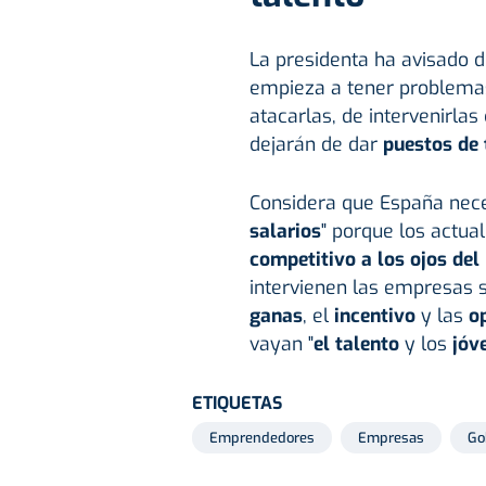
La presidenta ha avisado 
empieza a tener problem
atacarlas, de intervenirlas
dejarán de dar
puestos de 
Considera que España neces
salarios
" porque los actua
competitivo a los ojos de
intervienen las empresas s
ganas
, el
incentivo
y las
o
vayan "
el talento
y los
jóv
ETIQUETAS
Emprendedores
Empresas
Go