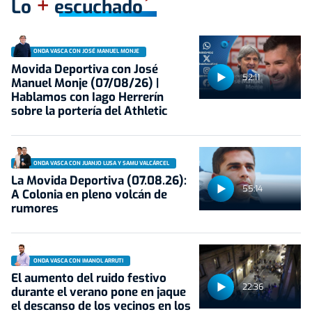
+
Lo
escuchado
ONDA VASCA CON JOSÉ MANUEL MONJE
Movida Deportiva con José
52:11
Manuel Monje (07/08/26) |
Hablamos con Iago Herrerín
sobre la portería del Athletic
ONDA VASCA CON JUANJO LUSA Y SAMU VALCÁRCEL
La Movida Deportiva (07.08.26):
55:14
A Colonia en pleno volcán de
rumores
ONDA VASCA CON IMANOL ARRUTI
El aumento del ruido festivo
22:36
durante el verano pone en jaque
el descanso de los vecinos en los