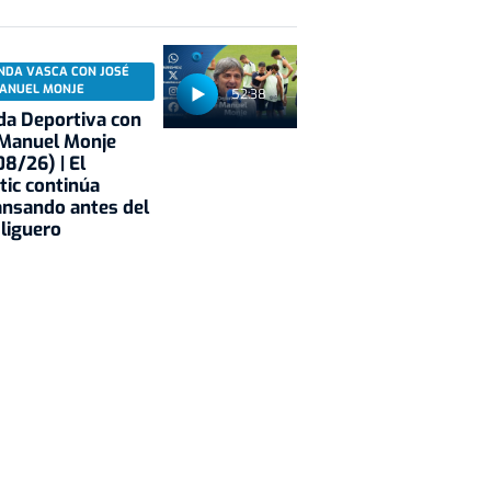
NDA VASCA CON JOSÉ
ANUEL MONJE
52:38
a Deportiva con
 Manuel Monje
8/26) | El
tic continúa
nsando antes del
 liguero