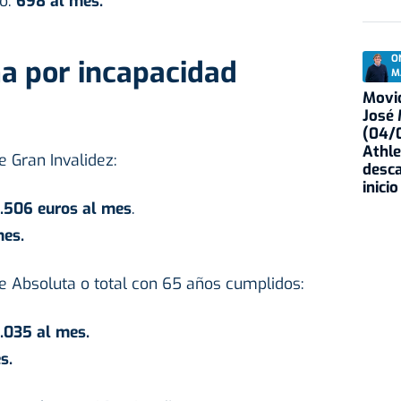
o:
698 al mes.
O
a por incapacidad
M
Movid
José
(04/0
Athle
 Gran Invalidez:
desca
inicio
1.506 euros al mes
.
mes.
 Absoluta o total con 65 años cumplidos:
1.035 al mes.
s.