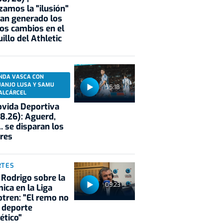
zamos la "ilusión"
an generado los
os cambios en el
illo del Athletic
NDA VASCA CON
UANJO LUSA Y SAMU
55:18
ALCÁRCEL
vida Deportiva
8.26): Aguerd,
.. se disparan los
res
RTES
 Rodrigo sobre la
09:23
ica en la Liga
tren: "El remo no
 deporte
ético"