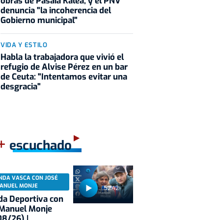
obras de Pasaia Kalea, y el PNV
denuncia "la incoherencia del
Gobierno municipal"
VIDA Y ESTILO
Habla la trabajadora que vivió el
refugio de Alvise Pérez en un bar
de Ceuta: "Intentamos evitar una
desgracia"
+
escuchado
NDA VASCA CON JOSÉ
ANUEL MONJE
52:42
a Deportiva con
 Manuel Monje
8/26) |