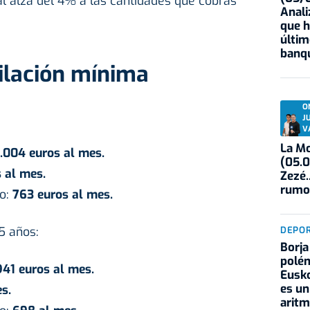
 al alza del 4% a las cantidades que cobras
Anali
que h
últim
banqu
ilación mínima
O
J
V
La Mo
.004
euros al mes.
(05.0
s
al mes.
Zezé.
rumo
go:
763 euros
al mes.
5 años:
DEPO
Borja
polém
941 euros al mes.
Eusko
es un
s.
aritm