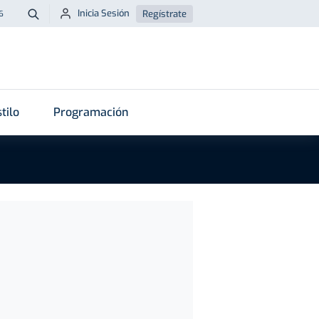
Inicia Sesión
Regístrate
6
Buscar
tilo
Programación