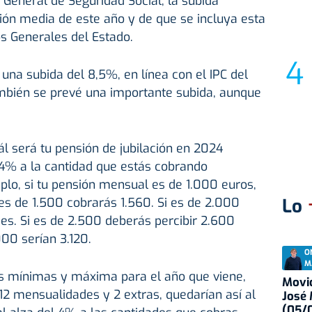
 General de Seguridad Social, la subida
ión media de este año y de que se incluya esta
s Generales del Estado.
 una subida del 8,5%, en línea con el IPC del
ambién se prevé una importante subida, aunque
ál será tu pensión de jubilación en 2024
 4% a la cantidad que estás cobrando
plo, si tu pensión mensual es de 1.000 euros,
 es de 1.500 cobrarás 1.560. Si es de 2.000
Lo
es. Si es de 2.500 deberás percibir 2.600
000 serían 3.120.
O
M
es mínimas y máxima para el año que viene,
Movid
2 mensualidades y 2 extras, quedarían así al
José
(05/0