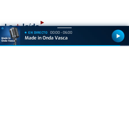
+
Lo
leído
00:00 - 06:00
EN DIRECTO
Made in Onda Vasca
ACTUALIDAD
Consulta los mejores lugares para ver el
eclipse en Euskadi
VIDA Y ESTILO
Un creador de contenido carga contra las
vascas y las redes le ponen en su sitio: "Este
orangután de que árbol se ha caído"
VIDA Y ESTILO
Las tres mejores rutas para vivir el eclipse
total de sol sin salir de Euskal Herria
ACTUALIDAD