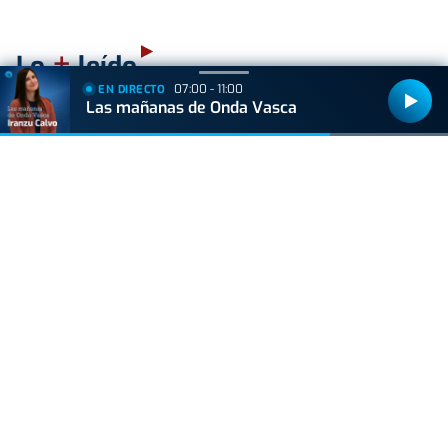
+
Lo
leído
07:00 - 11:00
EN DIRECTO
Las mañanas de Onda Vasca
BIZKAIA
Sorpresa en Bakio: un pequeño tiburón obliga a
cerrar la playa durante una hora
ACTUALIDAD
Hallan muerto a un recién nacido en un armario
después de que su madre ingresara en el
hospital por una hemorragia
GIPUZKOA
Hondarribia hará un parón en las obras de
Pasaia Kalea, y el PNV denuncia "la
incoherencia del Gobierno municipal"
GIPUZKOA